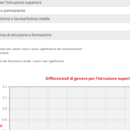
per l'istruzione superiore
nto permanente
ploma o laurea/licenza media
ema di istruzione e formazione
bile per valore nullo o poco significativo del denominatore
nibile
 del fenomeno rende i valori non significativi
Differenziali di genere per l'istruzione super
1.2
1.1
1.0
0.9
ti