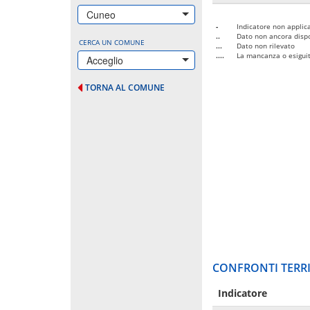
Cuneo
-
Indicatore non applica
..
Dato non ancora dispo
CERCA UN COMUNE
...
Dato non rilevato
....
La mancanza o esiguità
Acceglio
TORNA AL COMUNE
CONFRONTI TERRI
Indicatore