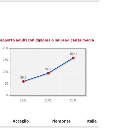
apporto adulti con diploma o laurea/licenza media
200
159.4
150
94.7
100
59.5
50
0
1991
2001
2011
Acceglio
Piemonte
Italia