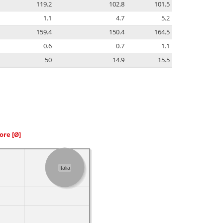
119.2
102.8
101.5
1.1
4.7
5.2
159.4
150.4
164.5
0.6
0.7
1.1
50
14.9
15.5
iore
[Ø]
Italia