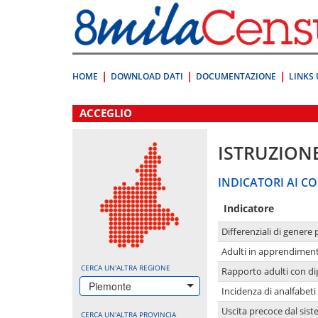
Vai
direttamente
a:
Contenuto
Ricerca
HOME
DOWNLOAD DATI
DOCUMENTAZIONE
LINKS 
.
ACCEGLIO
ISTRUZION
INDICATORI AI CO
Indicatore
Differenziali di genere 
Adulti in apprendime
CERCA UN'ALTRA REGIONE
Rapporto adulti con di
Piemonte
Incidenza di analfabeti
Uscita precoce dal sist
CERCA UN'ALTRA PROVINCIA