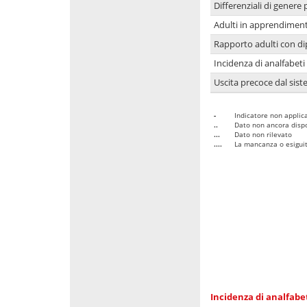
Differenziali di genere 
Adulti in apprendime
Rapporto adulti con di
Incidenza di analfabeti
Uscita precoce dal sist
-
Indicatore non applica
..
Dato non ancora dispo
...
Dato non rilevato
....
La mancanza o esiguità
Incidenza di analfabe