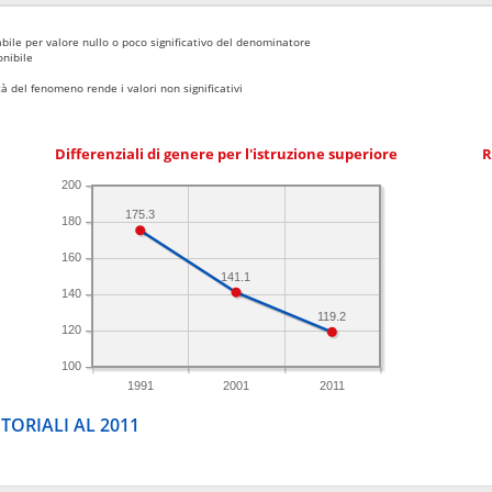
bile per valore nullo o poco significativo del denominatore
nibile
 del fenomeno rende i valori non significativi
Differenziali di genere per l'istruzione superiore
R
200
175.3
180
160
141.1
140
119.2
120
100
1991
2001
2011
TORIALI AL 2011