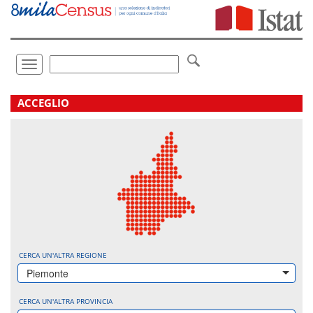
Vai
direttamente
a:
Contenuto
Ricerca
Toggle
navigation
.
ACCEGLIO
CERCA UN'ALTRA REGIONE
Piemonte
CERCA UN'ALTRA PROVINCIA