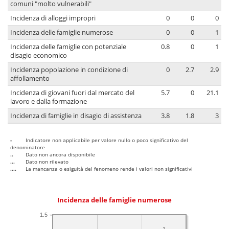
comuni "molto vulnerabili"
Incidenza di alloggi impropri
0
0
0
Incidenza delle famiglie numerose
0
0
1
Incidenza delle famiglie con potenziale
0.8
0
1
disagio economico
Incidenza popolazione in condizione di
0
2.7
2.9
affollamento
Incidenza di giovani fuori dal mercato del
5.7
0
21.1
lavoro e dalla formazione
Incidenza di famiglie in disagio di assistenza
3.8
1.8
3
-
Indicatore non applicabile per valore nullo o poco significativo del
denominatore
..
Dato non ancora disponibile
...
Dato non rilevato
....
La mancanza o esiguità del fenomeno rende i valori non significativi
Incidenza delle famiglie numerose
1.5
1