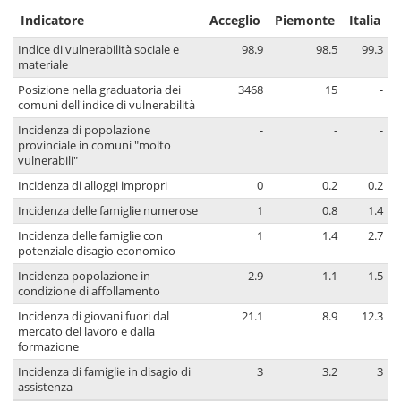
Indicatore
Acceglio
Piemonte
Italia
Indice di vulnerabilità sociale e
98.9
98.5
99.3
materiale
Posizione nella graduatoria dei
3468
15
-
comuni dell'indice di vulnerabilità
Incidenza di popolazione
-
-
-
provinciale in comuni "molto
vulnerabili"
Incidenza di alloggi impropri
0
0.2
0.2
Incidenza delle famiglie numerose
1
0.8
1.4
Incidenza delle famiglie con
1
1.4
2.7
potenziale disagio economico
Incidenza popolazione in
2.9
1.1
1.5
condizione di affollamento
Incidenza di giovani fuori dal
21.1
8.9
12.3
mercato del lavoro e dalla
formazione
Incidenza di famiglie in disagio di
3
3.2
3
assistenza