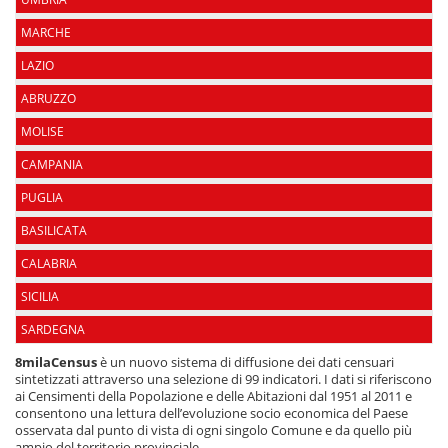
MARCHE
LAZIO
ABRUZZO
MOLISE
CAMPANIA
PUGLIA
BASILICATA
CALABRIA
SICILIA
SARDEGNA
8milaCensus
è un nuovo sistema di diffusione dei dati censuari
sintetizzati attraverso una selezione di 99 indicatori. I dati si riferiscono
ai Censimenti della Popolazione e delle Abitazioni dal 1951 al 2011 e
consentono una lettura dell’evoluzione socio economica del Paese
osservata dal punto di vista di ogni singolo Comune e da quello più
ampio del territorio provinciale.