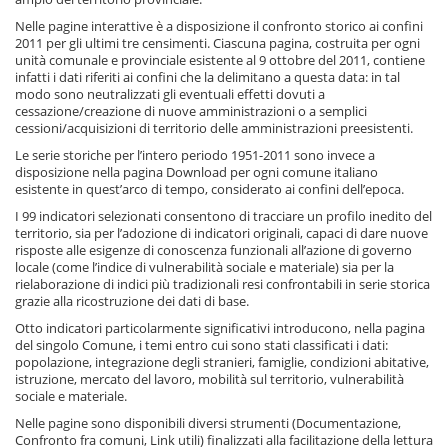
Nelle pagine interattive è a disposizione il confronto storico ai confini
2011 per gli ultimi tre censimenti. Ciascuna pagina, costruita per ogni
unità comunale e provinciale esistente al 9 ottobre del 2011, contiene
infatti i dati riferiti ai confini che la delimitano a questa data: in tal
modo sono neutralizzati gli eventuali effetti dovuti a
cessazione/creazione di nuove amministrazioni o a semplici
cessioni/acquisizioni di territorio delle amministrazioni preesistenti.
Le serie storiche per l’intero periodo 1951-2011 sono invece a
disposizione nella pagina Download per ogni comune italiano
esistente in quest’arco di tempo, considerato ai confini dell’epoca.
I 99 indicatori selezionati consentono di tracciare un profilo inedito del
territorio, sia per l’adozione di indicatori originali, capaci di dare nuove
risposte alle esigenze di conoscenza funzionali all’azione di governo
locale (come l’indice di vulnerabilità sociale e materiale) sia per la
rielaborazione di indici più tradizionali resi confrontabili in serie storica
grazie alla ricostruzione dei dati di base.
Otto indicatori particolarmente significativi introducono, nella pagina
del singolo Comune, i temi entro cui sono stati classificati i dati:
popolazione, integrazione degli stranieri, famiglie, condizioni abitative,
istruzione, mercato del lavoro, mobilità sul territorio, vulnerabilità
sociale e materiale.
Nelle pagine sono disponibili diversi strumenti (Documentazione,
Confronto fra comuni, Link utili) finalizzati alla facilitazione della lettura