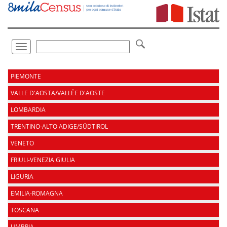
Vai
direttamente
a:
Contenuto
Ricerca
Toggle
navigation
.
PIEMONTE
VALLE D'AOSTA/VALLÉE D'AOSTE
LOMBARDIA
TRENTINO-ALTO ADIGE/SÜDTIROL
VENETO
FRIULI-VENEZIA GIULIA
LIGURIA
EMILIA-ROMAGNA
TOSCANA
UMBRIA