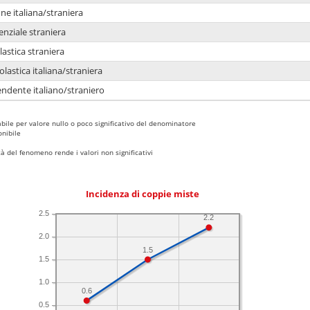
e italiana/straniera
enziale straniera
lastica straniera
lastica italiana/straniera
ndente italiano/straniero
bile per valore nullo o poco significativo del denominatore
nibile
 del fenomeno rende i valori non significativi
Incidenza di coppie miste
2.5
2.2
2.0
1.5
1.5
1.0
0.6
0.5