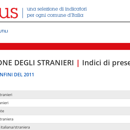
UTILI
ONE DEGLI STRANIERI
|
Indici di pre
NFINI DEL 2011
tranieri
anieri
ste
traniera
taliana/straniera