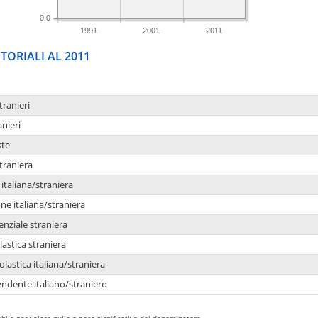
0.0
1991
2001
2011
TORIALI AL 2011
tranieri
anieri
ste
traniera
taliana/straniera
e italiana/straniera
enziale straniera
lastica straniera
lastica italiana/straniera
ndente italiano/straniero
bile per valore nullo o poco significativo del denominatore