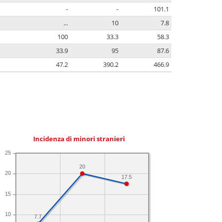
-
-
101.1
...
10
7.8
100
33.3
58.3
33.9
95
87.6
47.2
390.2
466.9
Incidenza di minori stranieri
25
20
20
17.5
15
10
7.7