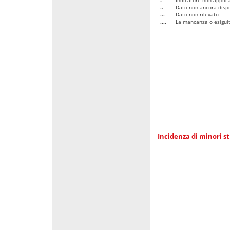
..
Dato non ancora dispo
...
Dato non rilevato
....
La mancanza o esiguità
Incidenza di minori st