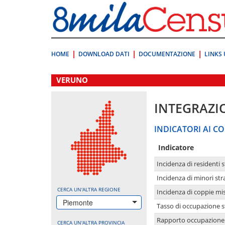
Vai
direttamente
a:
Contenuto
Ricerca
HOME
DOWNLOAD DATI
DOCUMENTAZIONE
LINKS 
.
VERUNO
INTEGRAZI
INDICATORI AI CO
Indicatore
Incidenza di residenti s
Incidenza di minori str
CERCA UN'ALTRA REGIONE
Incidenza di coppie mi
Piemonte
Tasso di occupazione s
Rapporto occupazione i
CERCA UN'ALTRA PROVINCIA