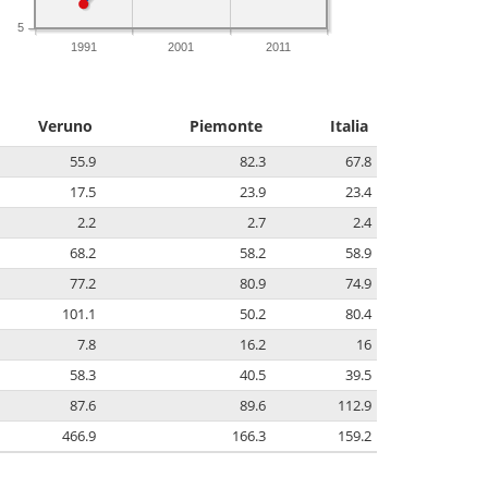
5
1991
2001
2011
Veruno
Piemonte
Italia
55.9
82.3
67.8
17.5
23.9
23.4
2.2
2.7
2.4
68.2
58.2
58.9
77.2
80.9
74.9
101.1
50.2
80.4
7.8
16.2
16
58.3
40.5
39.5
87.6
89.6
112.9
466.9
166.3
159.2