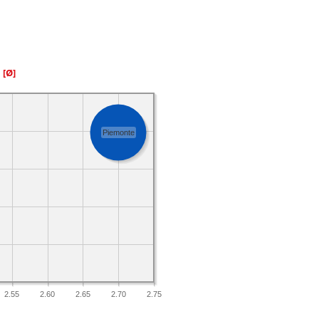
a
[Ø]
Piemonte
2.55
2.60
2.65
2.70
2.75