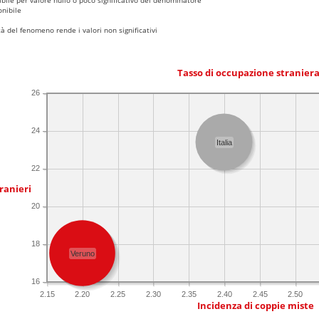
nibile
 del fenomeno rende i valori non significativi
Tasso di occupazione stranier
26
24
Italia
22
ranieri
20
18
Veruno
16
2.15
2.20
2.25
2.30
2.35
2.40
2.45
2.50
Incidenza di coppie miste