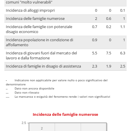
comuni "molto vulnerabili"
Incidenza di alloggi impropri
0
0
0.1
Incidenza delle famiglie numerose
2
0.6
1
Incidenza delle famiglie con potenziale
0.7
0.2
1.1
disagio economico
Incidenza popolazione in condizione di
0.9
0
1
affollamento
Incidenza di giovani fuori dal mercato del
5.5
7.5
6.3
lavoro e dalla formazione
Incidenza di famiglie in disagio di assistenza
2.3
1.9
2.5
-
Indicatore non applicabile per valore nullo o poco significativo del
denominatore
..
Dato non ancora disponibile
...
Dato non rilevato
....
La mancanza o esiguità del fenomeno rende i valori non significativi
Incidenza delle famiglie numerose
2.5
2