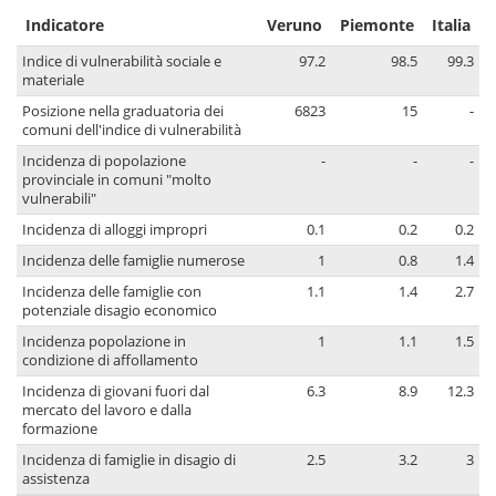
Indicatore
Veruno
Piemonte
Italia
Indice di vulnerabilità sociale e
97.2
98.5
99.3
materiale
Posizione nella graduatoria dei
6823
15
-
comuni dell'indice di vulnerabilità
Incidenza di popolazione
-
-
-
provinciale in comuni "molto
vulnerabili"
Incidenza di alloggi impropri
0.1
0.2
0.2
Incidenza delle famiglie numerose
1
0.8
1.4
Incidenza delle famiglie con
1.1
1.4
2.7
potenziale disagio economico
Incidenza popolazione in
1
1.1
1.5
condizione di affollamento
Incidenza di giovani fuori dal
6.3
8.9
12.3
mercato del lavoro e dalla
formazione
Incidenza di famiglie in disagio di
2.5
3.2
3
assistenza