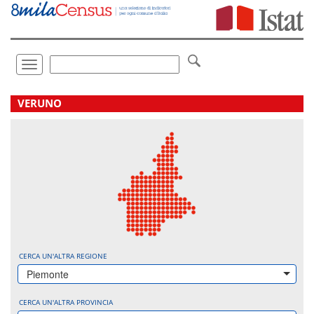
Vai
direttamente
a:
Contenuto
Ricerca
Toggle
navigation
.
VERUNO
CERCA UN'ALTRA REGIONE
Piemonte
CERCA UN'ALTRA PROVINCIA