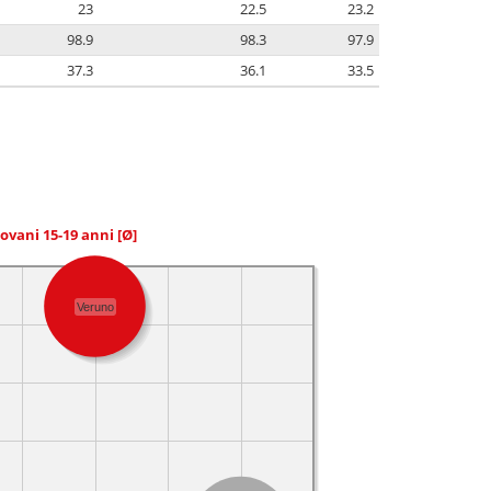
23
22.5
23.2
98.9
98.3
97.9
37.3
36.1
33.5
giovani 15-19 anni
[Ø]
Veruno