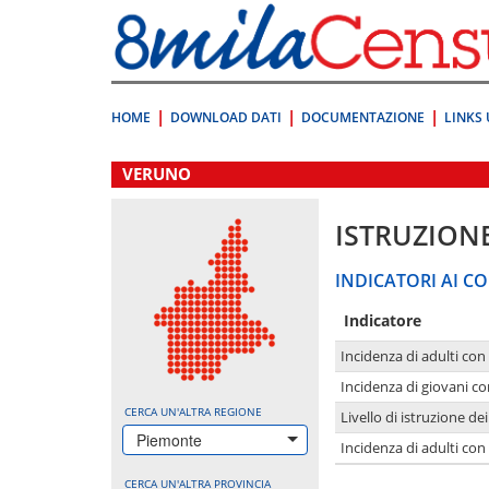
Vai
direttamente
a:
Contenuto
Ricerca
HOME
DOWNLOAD DATI
DOCUMENTAZIONE
LINKS 
.
VERUNO
ISTRUZION
INDICATORI AI CO
Indicatore
Incidenza di adulti con
Incidenza di giovani co
CERCA UN'ALTRA REGIONE
Livello di istruzione de
Piemonte
Incidenza di adulti con
CERCA UN'ALTRA PROVINCIA