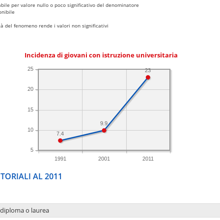
bile per valore nullo o poco significativo del denominatore
nibile
 del fenomeno rende i valori non significativi
Incidenza di giovani con istruzione universitaria
25
23
20
15
9.9
10
7.4
5
1991
2001
2011
TORIALI AL 2011
 diploma o laurea