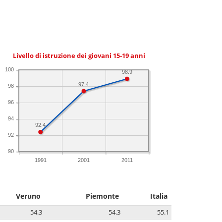
Livello di istruzione dei giovani 15-19 anni
100
98.9
97.4
98
96
94
92.4
92
90
1991
2001
2011
Veruno
Piemonte
Italia
54.3
54.3
55.1