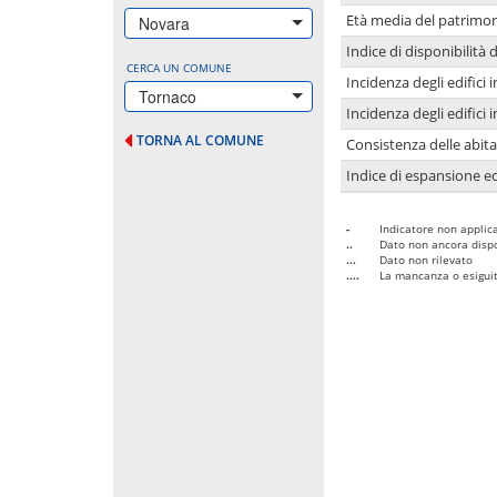
Età media del patrimon
Novara
Indice di disponibilità d
CERCA UN COMUNE
Incidenza degli edifici
Tornaco
Incidenza degli edifici
TORNA AL COMUNE
Consistenza delle abit
Indice di espansione edi
-
Indicatore non applica
..
Dato non ancora dispo
...
Dato non rilevato
....
La mancanza o esiguità