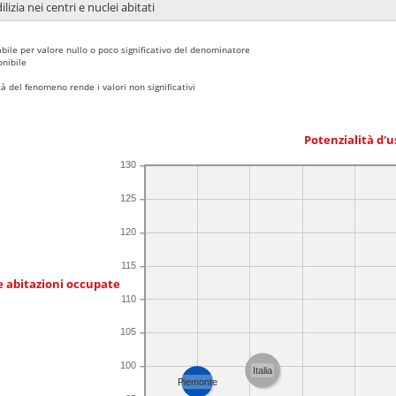
lizia nei centri e nuclei abitati
bile per valore nullo o poco significativo del denominatore
nibile
 del fenomeno rende i valori non significativi
Potenzialità d'u
130
125
120
115
e abitazioni occupate
110
105
100
Italia
Piemonte