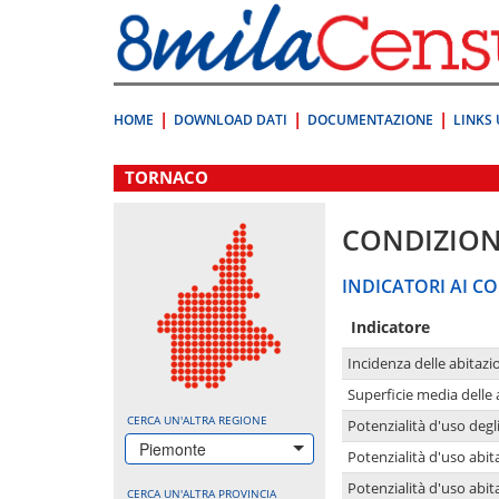
Vai
direttamente
a:
Contenuto
Ricerca
HOME
DOWNLOAD DATI
DOCUMENTAZIONE
LINKS 
.
TORNACO
CONDIZION
INDICATORI AI CO
Indicatore
Incidenza delle abitazi
Superficie media delle
CERCA UN'ALTRA REGIONE
Potenzialità d'uso degli
Piemonte
Potenzialità d'uso abita
Potenzialità d'uso abit
CERCA UN'ALTRA PROVINCIA