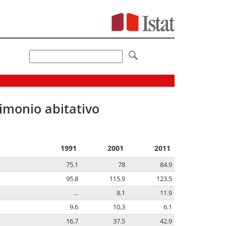
imonio abitativo
1991
2001
2011
75.1
78
84.9
95.8
115.9
123.5
...
8.1
11.9
9.6
10.3
6.1
16.7
37.5
42.9