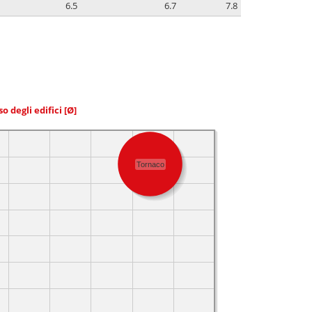
6.5
6.7
7.8
so degli edifici
[Ø]
Tornaco