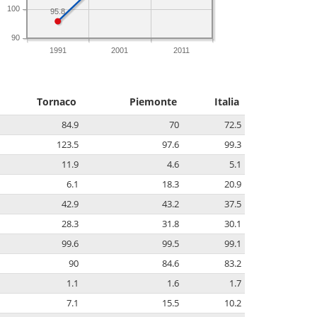
100
95.8
90
1991
2001
2011
Tornaco
Piemonte
Italia
84.9
70
72.5
123.5
97.6
99.3
11.9
4.6
5.1
6.1
18.3
20.9
42.9
43.2
37.5
28.3
31.8
30.1
99.6
99.5
99.1
90
84.6
83.2
1.1
1.6
1.7
7.1
15.5
10.2