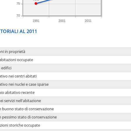
75
70
1991
2001
2011
TORIALI AL 2011
oni in proprietà
 abitazioni occupate
 edifici
tivo nei centri abitati
ativo nei nuclei e case sparse
io abitativo recente
ei servizi nell'abitazione
 in buono stato di conservazione
 in pessimo stato di conservazione
azioni storiche occupate