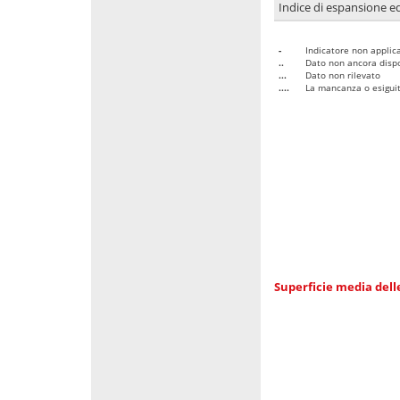
Indice di espansione edi
-
Indicatore non applica
..
Dato non ancora dispo
...
Dato non rilevato
....
La mancanza o esiguità
Superficie media dell