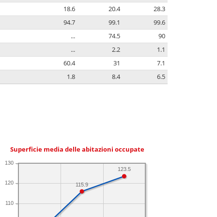
18.6
20.4
28.3
94.7
99.1
99.6
...
74.5
90
...
2.2
1.1
60.4
31
7.1
1.8
8.4
6.5
Superficie media delle abitazioni occupate
130
123.5
120
115.9
110