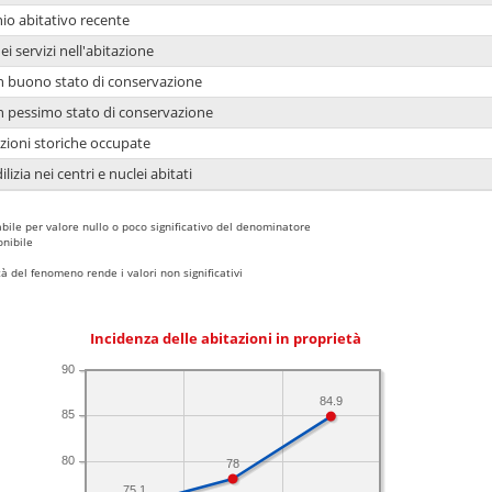
io abitativo recente
ei servizi nell'abitazione
 in buono stato di conservazione
 in pessimo stato di conservazione
azioni storiche occupate
lizia nei centri e nuclei abitati
bile per valore nullo o poco significativo del denominatore
nibile
 del fenomeno rende i valori non significativi
Incidenza delle abitazioni in proprietà
90
84.9
85
80
78
75.1