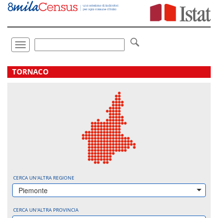
Vai
direttamente
a:
Contenuto
Ricerca
Toggle
navigation
.
TORNACO
CERCA UN'ALTRA REGIONE
Piemonte
CERCA UN'ALTRA PROVINCIA