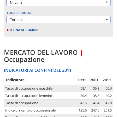
Novara
CERCA UN COMUNE
Tornaco
TORNA AL COMUNE
MERCATO DEL LAVORO
|
Occupazione
INDICATORI AI CONFINI DEL 2011
Indicatore
1991
2001
2011
Tasso di occupazione maschile
58.1
56.8
56.4
Tasso di occupazione femminile
30.4
38.8
40.2
Tasso di occupazione
43.5
47.4
47.9
Indice di ricambio occupazionale
125.6
247.5
261.5