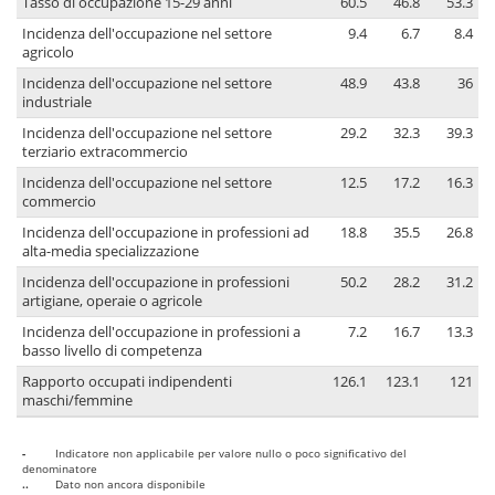
Tasso di occupazione 15-29 anni
60.5
46.8
53.3
Incidenza dell'occupazione nel settore
9.4
6.7
8.4
agricolo
Incidenza dell'occupazione nel settore
48.9
43.8
36
industriale
Incidenza dell'occupazione nel settore
29.2
32.3
39.3
terziario extracommercio
Incidenza dell'occupazione nel settore
12.5
17.2
16.3
commercio
Incidenza dell'occupazione in professioni ad
18.8
35.5
26.8
alta-media specializzazione
Incidenza dell'occupazione in professioni
50.2
28.2
31.2
artigiane, operaie o agricole
Incidenza dell'occupazione in professioni a
7.2
16.7
13.3
basso livello di competenza
Rapporto occupati indipendenti
126.1
123.1
121
maschi/femmine
-
Indicatore non applicabile per valore nullo o poco significativo del
denominatore
..
Dato non ancora disponibile