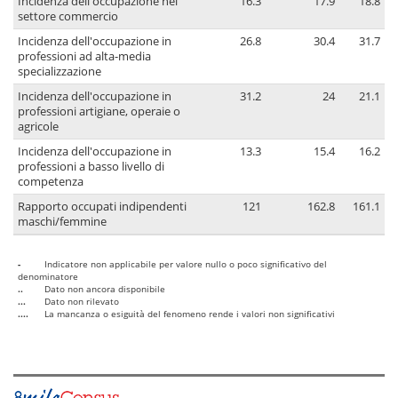
Incidenza dell'occupazione nel
16.3
17.9
18.8
settore commercio
Incidenza dell'occupazione in
26.8
30.4
31.7
professioni ad alta-media
specializzazione
Incidenza dell'occupazione in
31.2
24
21.1
professioni artigiane, operaie o
agricole
Incidenza dell'occupazione in
13.3
15.4
16.2
professioni a basso livello di
competenza
Rapporto occupati indipendenti
121
162.8
161.1
maschi/femmine
-
Indicatore non applicabile per valore nullo o poco significativo del
denominatore
..
Dato non ancora disponibile
...
Dato non rilevato
....
La mancanza o esiguità del fenomeno rende i valori non significativi