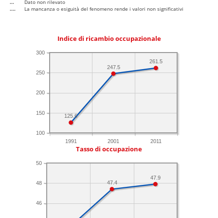
...
Dato non rilevato
....
La mancanza o esiguità del fenomeno rende i valori non significativi
Indice di ricambio occupazionale
300
261.5
247.5
250
200
150
125.6
100
1991
2001
2011
Tasso di occupazione
50
47.9
47.4
48
46