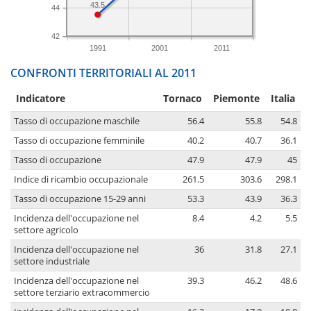
43.5
44
42
1991
2001
2011
CONFRONTI TERRITORIALI AL 2011
Indicatore
Tornaco
Piemonte
Italia
Tasso di occupazione maschile
56.4
55.8
54.8
Tasso di occupazione femminile
40.2
40.7
36.1
Tasso di occupazione
47.9
47.9
45
Indice di ricambio occupazionale
261.5
303.6
298.1
Tasso di occupazione 15-29 anni
53.3
43.9
36.3
Incidenza dell'occupazione nel
8.4
4.2
5.5
settore agricolo
Incidenza dell'occupazione nel
36
31.8
27.1
settore industriale
Incidenza dell'occupazione nel
39.3
46.2
48.6
settore terziario extracommercio