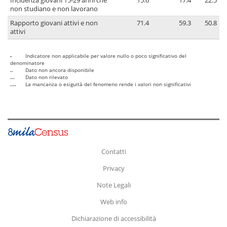
Incidenza giovani 15-29 anni che
15.6
17.4
22.5
non studiano e non lavorano
Rapporto giovani attivi e non
71.4
59.3
50.8
attivi
-
Indicatore non applicabile per valore nullo o poco significativo del
denominatore
..
Dato non ancora disponibile
...
Dato non rilevato
....
La mancanza o esiguità del fenomeno rende i valori non significativi
Contatti
Privacy
Note Legali
Web info
Dichiarazione di accessibilità