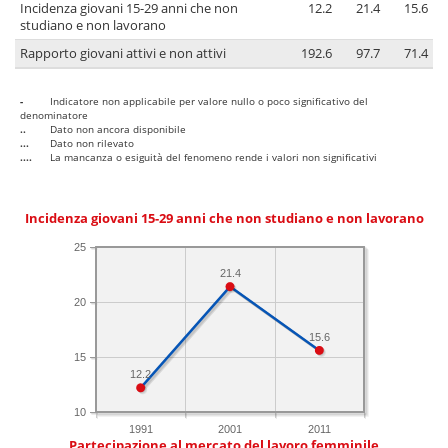
Incidenza giovani 15-29 anni che non
12.2
21.4
15.6
studiano e non lavorano
Rapporto giovani attivi e non attivi
192.6
97.7
71.4
-
Indicatore non applicabile per valore nullo o poco significativo del
denominatore
..
Dato non ancora disponibile
...
Dato non rilevato
....
La mancanza o esiguità del fenomeno rende i valori non significativi
Incidenza giovani 15-29 anni che non studiano e non lavorano
25
21.4
20
15.6
15
12.2
10
1991
2001
2011
Partecipazione al mercato del lavoro femminile