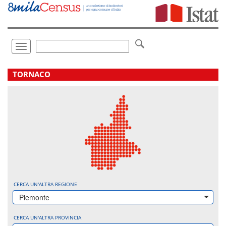
Vai
direttamente
a:
Contenuto
Ricerca
Toggle
navigation
.
TORNACO
CERCA UN'ALTRA REGIONE
Piemonte
CERCA UN'ALTRA PROVINCIA