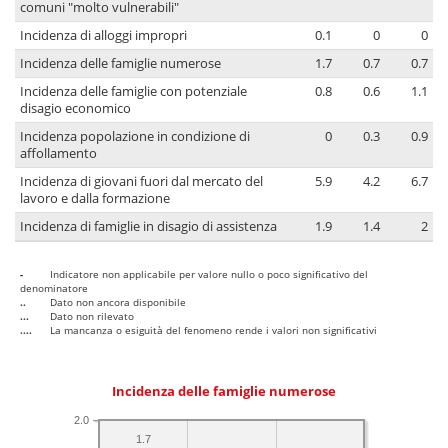
comuni "molto vulnerabili"
Incidenza di alloggi impropri
0.1
0
0
Incidenza delle famiglie numerose
1.7
0.7
0.7
Incidenza delle famiglie con potenziale
0.8
0.6
1.1
disagio economico
Incidenza popolazione in condizione di
0
0.3
0.9
affollamento
Incidenza di giovani fuori dal mercato del
5.9
4.2
6.7
lavoro e dalla formazione
Incidenza di famiglie in disagio di assistenza
1.9
1.4
2
-
Indicatore non applicabile per valore nullo o poco significativo del
denominatore
..
Dato non ancora disponibile
...
Dato non rilevato
....
La mancanza o esiguità del fenomeno rende i valori non significativi
Incidenza delle famiglie numerose
2.0
1.7