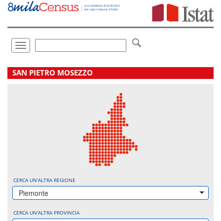
Vai
direttamente
a:
Contenuto
Ricerca
Toggle
navigation
.
SAN PIETRO MOSEZZO
CERCA UN'ALTRA REGIONE
Piemonte
CERCA UN'ALTRA PROVINCIA