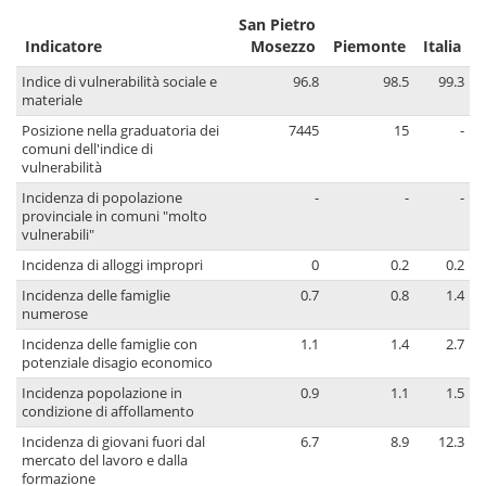
San Pietro
Indicatore
Mosezzo
Piemonte
Italia
Indice di vulnerabilità sociale e
96.8
98.5
99.3
materiale
Posizione nella graduatoria dei
7445
15
-
comuni dell'indice di
vulnerabilità
Incidenza di popolazione
-
-
-
provinciale in comuni "molto
vulnerabili"
Incidenza di alloggi impropri
0
0.2
0.2
Incidenza delle famiglie
0.7
0.8
1.4
numerose
Incidenza delle famiglie con
1.1
1.4
2.7
potenziale disagio economico
Incidenza popolazione in
0.9
1.1
1.5
condizione di affollamento
Incidenza di giovani fuori dal
6.7
8.9
12.3
mercato del lavoro e dalla
formazione