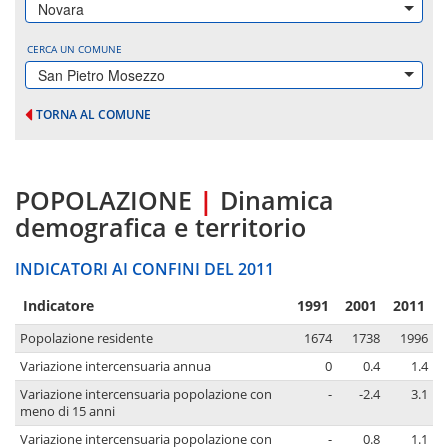
Novara
CERCA UN COMUNE
San Pietro Mosezzo
TORNA AL COMUNE
POPOLAZIONE
|
Dinamica
demografica e territorio
INDICATORI AI CONFINI DEL 2011
Indicatore
1991
2001
2011
Popolazione residente
1674
1738
1996
Variazione intercensuaria annua
0
0.4
1.4
Variazione intercensuaria popolazione con
-
-2.4
3.1
meno di 15 anni
Variazione intercensuaria popolazione con
-
0.8
1.1