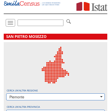
Vai
direttamente
a:
Contenuto
Ricerca
Toggle
navigation
.
SAN PIETRO MOSEZZO
CERCA UN'ALTRA REGIONE
Piemonte
CERCA UN'ALTRA PROVINCIA