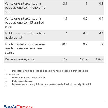
Variazione intercensuaria
3.1
1
0.3
popolazione con meno di 15
anni
Variazione intercensuaria
1.1
0.2
0.4
popolazione con 15 anni ed
oltre
Incidenza superficie centri e
2
6.4
6.4
nuclei abitati
Incidenza della popolazione
20.6
9.9
9
residente nei nuclei e case
sparse
Densità demografica
57.2
171.9
196.8
-
Indicatore non applicabile per valore nullo o poco significativo del
denominatore
..
Dato non ancora disponibile
...
Dato non rilevato
....
La mancanza o esiguità del fenomeno rende i valori non significativi