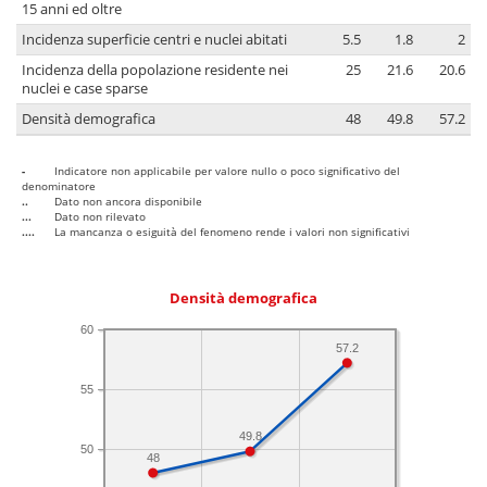
15 anni ed oltre
Incidenza superficie centri e nuclei abitati
5.5
1.8
2
Incidenza della popolazione residente nei
25
21.6
20.6
nuclei e case sparse
Densità demografica
48
49.8
57.2
-
Indicatore non applicabile per valore nullo o poco significativo del
denominatore
..
Dato non ancora disponibile
...
Dato non rilevato
....
La mancanza o esiguità del fenomeno rende i valori non significativi
Densità demografica
60
57.2
55
49.8
50
48