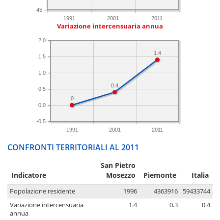
45
1991
2001
2011
Variazione intercensuaria annua
2.0
1.4
1.5
1.0
0.4
0.5
0
0.0
-0.5
1991
2001
2011
CONFRONTI TERRITORIALI AL 2011
San Pietro
Indicatore
Mosezzo
Piemonte
Italia
Popolazione residente
1996
4363916
59433744
Variazione intercensuaria
1.4
0.3
0.4
annua