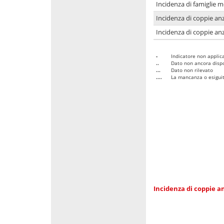
Incidenza di famiglie 
Incidenza di coppie anz
Incidenza di coppie anz
-
Indicatore non applica
..
Dato non ancora dispo
...
Dato non rilevato
....
La mancanza o esiguità
Incidenza di coppie an