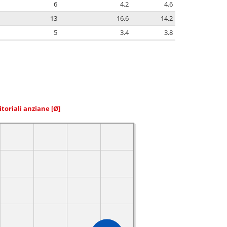
6
4.2
4.6
13
16.6
14.2
5
3.4
3.8
itoriali anziane
[Ø]