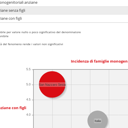
monogenitoriali anziane
iane senza figli
iane con figli
bile per valore nullo o poco significativo del denominatore
nibile
 del fenomeno rende i valori non significativi
Incidenza di famiglie monogen
5.5
5.0
San Nazzaro Sesia
4.5
ziane con figli
4.0
Italia