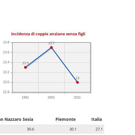
Incidenza di coppie anziane senza figli
13.8
13.7
13.6
13.4
13.3
13.2
13
13.0
12.8
1991
2001
2011
an Nazzaro Sesia
Piemonte
Italia
30.6
30.1
27.1