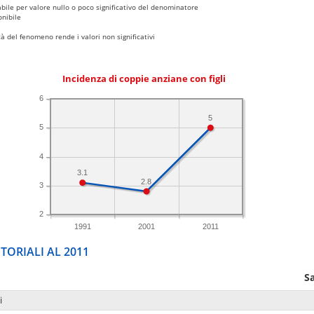
bile per valore nullo o poco significativo del denominatore
nibile
 del fenomeno rende i valori non significativi
Incidenza di coppie anziane con figli
6
5
5
4
3.1
2.8
3
2
1991
2001
2011
TORIALI AL 2011
S
i