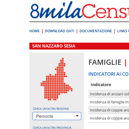
Vai
direttamente
a:
Contenuto
Ricerca
HOME
DOWNLOAD DATI
DOCUMENTAZIONE
LINKS 
.
SAN NAZZARO SESIA
FAMIGLIE
|
INDICATORI AI CO
Indicatore
Incidenza di anziani sol
Incidenza di famiglie 
CERCA UN'ALTRA REGIONE
Incidenza di coppie anz
Piemonte
Incidenza di coppie anz
CERCA UN'ALTRA PROVINCIA