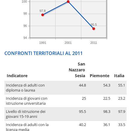
100
97.8
98
95.5
96
94
1991
2001
2011
CONFRONTI TERRITORIALI AL 2011
San
Nazzaro
Indicatore
Sesia
Piemonte
Italia
Incidenza di adulti con
44.8
54.3
55.1
diploma o laurea
Incidenza di giovani con
25
22.5
23.2
istruzione universitaria
Livello di istruzione dei
95.5
98.3
97.9
giovani 15-19 anni
Incidenza di adulti con la
40.2
36.1
33.5
licenza media