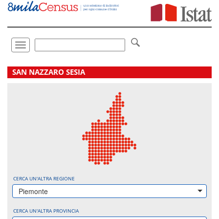
Vai
direttamente
a:
Contenuto
Ricerca
Toggle
navigation
.
SAN NAZZARO SESIA
CERCA UN'ALTRA REGIONE
Piemonte
CERCA UN'ALTRA PROVINCIA