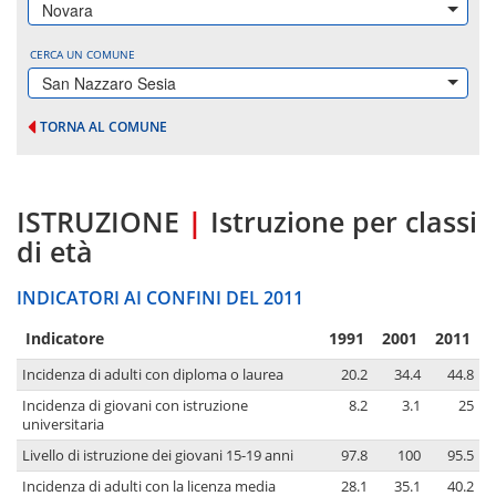
Novara
CERCA UN COMUNE
San Nazzaro Sesia
TORNA AL COMUNE
ISTRUZIONE
|
Istruzione per classi
di età
INDICATORI AI CONFINI DEL 2011
Indicatore
1991
2001
2011
Incidenza di adulti con diploma o laurea
20.2
34.4
44.8
Incidenza di giovani con istruzione
8.2
3.1
25
universitaria
Livello di istruzione dei giovani 15-19 anni
97.8
100
95.5
Incidenza di adulti con la licenza media
28.1
35.1
40.2