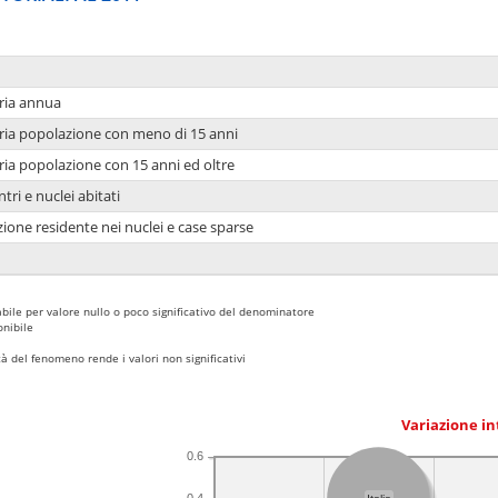
ria annua
ria popolazione con meno di 15 anni
ria popolazione con 15 anni ed oltre
tri e nuclei abitati
ione residente nei nuclei e case sparse
bile per valore nullo o poco significativo del denominatore
nibile
 del fenomeno rende i valori non significativi
Variazione i
0.6