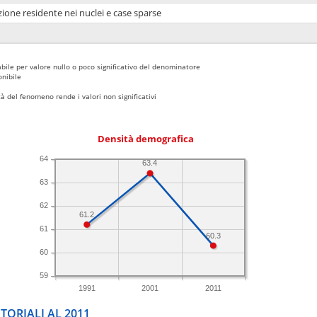
ione residente nei nuclei e case sparse
bile per valore nullo o poco significativo del denominatore
nibile
 del fenomeno rende i valori non significativi
Densità demografica
64
63.4
63
62
61.2
61
60.3
60
59
1991
2001
2011
TORIALI AL 2011