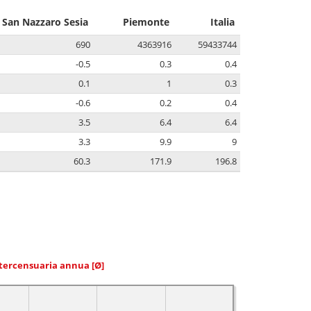
San Nazzaro Sesia
Piemonte
Italia
690
4363916
59433744
-0.5
0.3
0.4
0.1
1
0.3
-0.6
0.2
0.4
3.5
6.4
6.4
3.3
9.9
9
60.3
171.9
196.8
ntercensuaria annua
[Ø]