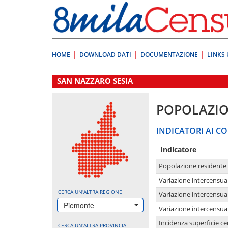
Vai
direttamente
a:
Contenuto
Ricerca
HOME
DOWNLOAD DATI
DOCUMENTAZIONE
LINKS 
.
SAN NAZZARO SESIA
POPOLAZI
INDICATORI AI CO
Indicatore
Popolazione residente
Variazione intercensua
CERCA UN'ALTRA REGIONE
Variazione intercensua
Piemonte
Variazione intercensua
Incidenza superficie cen
CERCA UN'ALTRA PROVINCIA