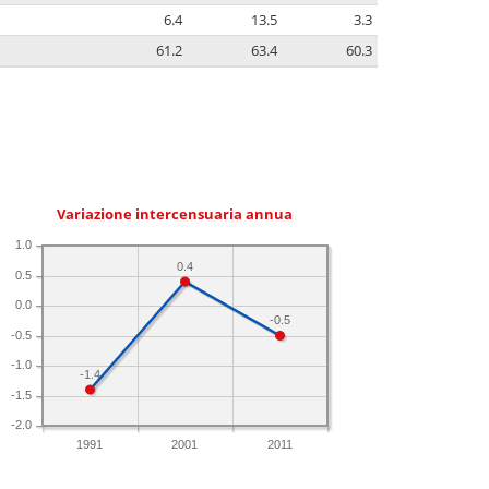
6.4
13.5
3.3
61.2
63.4
60.3
Variazione intercensuaria annua
1.0
0.4
0.5
0.0
-0.5
-0.5
-1.0
-1.4
-1.5
-2.0
1991
2001
2011