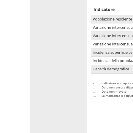
Indicatore
Popolazione residente
Variazione intercensua
Variazione intercensua
Variazione intercensua
Incidenza superficie cen
Incidenza della popolaz
Densità demografica
-
Indicatore non applica
..
Dato non ancora dispo
...
Dato non rilevato
....
La mancanza o esiguità