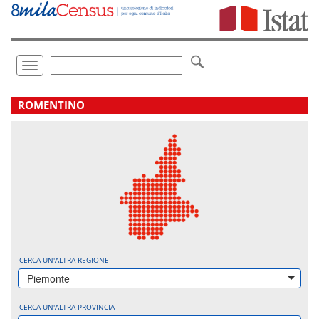
Vai
direttamente
a:
Contenuto
Ricerca
Toggle
navigation
.
ROMENTINO
CERCA UN'ALTRA REGIONE
Piemonte
CERCA UN'ALTRA PROVINCIA