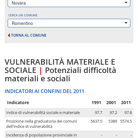
Novara
CERCA UN COMUNE
Romentino
TORNA AL COMUNE
VULNERABILITÀ MATERIALE E
SOCIALE
|
Potenziali difficoltà
materiali e sociali
INDICATORI AI CONFINI DEL 2011
Indicatore
1991
2001
2011
Indice di vulnerabilità sociale e materiale
97.7
97.2
97.8
Posizione nella graduatoria dei comuni
5637.5
5389
5574.5
dell'indice di vulnerabilità
Incidenza di popolazione provinciale in
-
-
-