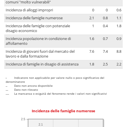
comuni "molto vulnerabili"
Incidenza di alloggi impropri
0
0
0.6
Incidenza delle famiglie numerose
2.1
0.8
1.1
Incidenza delle famiglie con potenziale
1
0.4
1.8
disagio economico
Incidenza popolazione in condizione di
1.6
0.7
0.9
affollamento
Incidenza di giovani fuori dal mercato del
7.6
7.4
8.8
lavoro e dalla formazione
Incidenza di famiglie in disagio di assistenza
1.8
2.5
2.2
-
Indicatore non applicabile per valore nullo o poco significativo del
denominatore
..
Dato non ancora disponibile
...
Dato non rilevato
....
La mancanza o esiguità del fenomeno rende i valori non significativi
Incidenza delle famiglie numerose
2.5
2.1