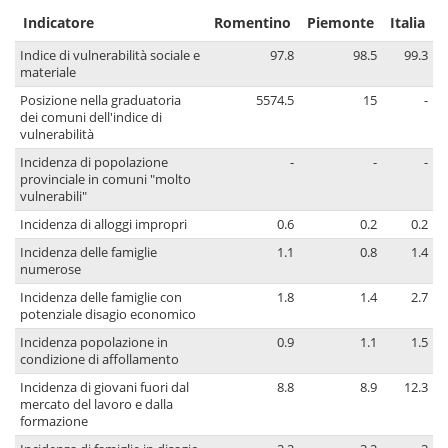
Indicatore
Romentino
Piemonte
Italia
Indice di vulnerabilità sociale e
97.8
98.5
99.3
materiale
Posizione nella graduatoria
5574.5
15
-
dei comuni dell'indice di
vulnerabilità
Incidenza di popolazione
-
-
-
provinciale in comuni "molto
vulnerabili"
Incidenza di alloggi impropri
0.6
0.2
0.2
Incidenza delle famiglie
1.1
0.8
1.4
numerose
Incidenza delle famiglie con
1.8
1.4
2.7
potenziale disagio economico
Incidenza popolazione in
0.9
1.1
1.5
condizione di affollamento
Incidenza di giovani fuori dal
8.8
8.9
12.3
mercato del lavoro e dalla
formazione