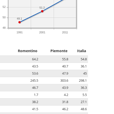
52
51.2
50
49.1
48
1991
2001
2011
Romentino
Piemonte
Italia
64.2
55.8
54.8
43.5
40.7
36.1
53.6
47.9
45
245.5
303.6
298.1
46.7
43.9
36.3
1.7
4.2
5.5
38.2
31.8
27.1
41.5
46.2
48.6