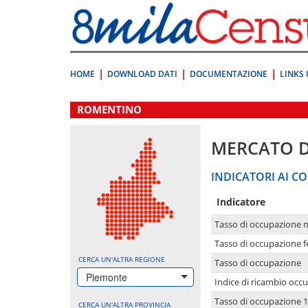
Vai
direttamente
a:
Contenuto
Ricerca
HOME
DOWNLOAD DATI
DOCUMENTAZIONE
LINKS 
.
ROMENTINO
MERCATO 
INDICATORI AI CO
Indicatore
Tasso di occupazione 
Tasso di occupazione 
CERCA UN'ALTRA REGIONE
Tasso di occupazione
Piemonte
Indice di ricambio occ
Tasso di occupazione 1
CERCA UN'ALTRA PROVINCIA