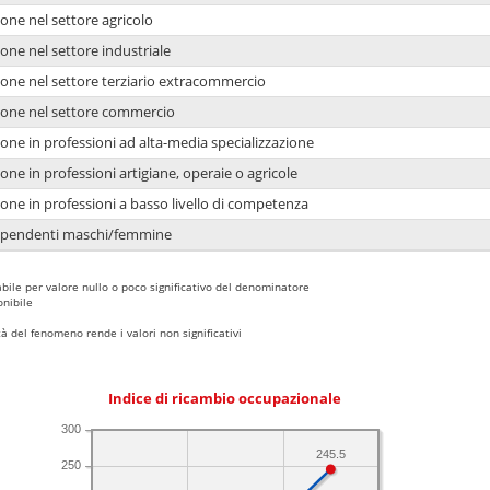
one nel settore agricolo
one nel settore industriale
ione nel settore terziario extracommercio
ione nel settore commercio
one in professioni ad alta-media specializzazione
one in professioni artigiane, operaie o agricole
one in professioni a basso livello di competenza
dipendenti maschi/femmine
bile per valore nullo o poco significativo del denominatore
nibile
 del fenomeno rende i valori non significativi
Indice di ricambio occupazionale
300
245.5
250