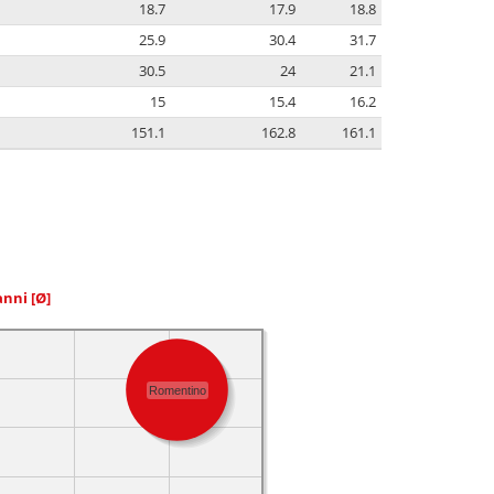
18.7
17.9
18.8
25.9
30.4
31.7
30.5
24
21.1
15
15.4
16.2
151.1
162.8
161.1
 anni
[Ø]
Romentino