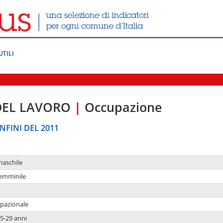
UTILI
DEL LAVORO
|
Occupazione
NFINI DEL 2011
maschile
femminile
upazionale
5-29 anni