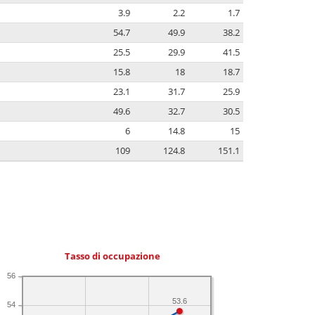
3.9
2.2
1.7
54.7
49.9
38.2
25.5
29.9
41.5
15.8
18
18.7
23.1
31.7
25.9
49.6
32.7
30.5
6
14.8
15
109
124.8
151.1
Tasso di occupazione
56
53.6
54