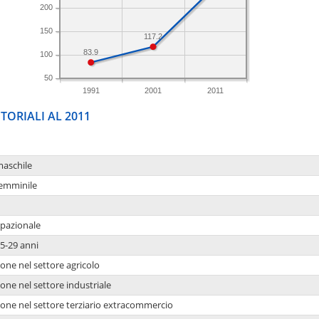
200
150
117.2
83.9
100
50
1991
2001
2011
TORIALI AL 2011
maschile
femminile
upazionale
5-29 anni
one nel settore agricolo
one nel settore industriale
ione nel settore terziario extracommercio