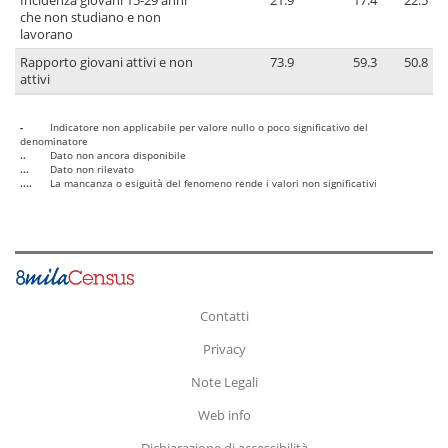
Incidenza giovani 15-29 anni
21.9
17.4
22.5
che non studiano e non
lavorano
Rapporto giovani attivi e non
73.9
59.3
50.8
attivi
-
Indicatore non applicabile per valore nullo o poco significativo del
denominatore
..
Dato non ancora disponibile
...
Dato non rilevato
....
La mancanza o esiguità del fenomeno rende i valori non significativi
Contatti
Privacy
Note Legali
Web info
Dichiarazione di accessibilità