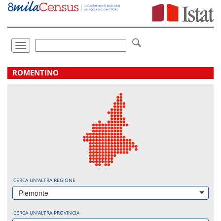
Vai
direttamente
a:
Contenuto
Ricerca
Toggle
navigation
.
ROMENTINO
CERCA UN'ALTRA REGIONE
Piemonte
CERCA UN'ALTRA PROVINCIA