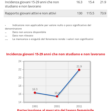
Incidenza giovani 15-29 anni che non
16.3
15.4
21.9
studiano e non lavorano
Rapporto giovani attivi e non attivi
130
115.5
73.9
-
Indicatore non applicabile per valore nullo o poco significativo del
denominatore
..
Dato non ancora disponibile
...
Dato non rilevato
....
La mancanza o esiguità del fenomeno rende i valori non significativi
Incidenza giovani 15-29 anni che non studiano e non lavorano
24
21.9
22
20
18
16.3
15.4
16
14
1991
2001
2011
Partecipazione al mercato del lavoro femminile