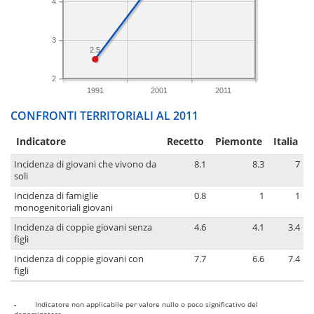
4
3
2.5
2
1991
2001
2011
CONFRONTI TERRITORIALI AL 2011
Indicatore
Recetto
Piemonte
Italia
Incidenza di giovani che vivono da
8.1
8.3
7
soli
Incidenza di famiglie
0.8
1
1
monogenitoriali giovani
Incidenza di coppie giovani senza
4.6
4.1
3.4
figli
Incidenza di coppie giovani con
7.7
6.6
7.4
figli
-
Indicatore non applicabile per valore nullo o poco significativo del