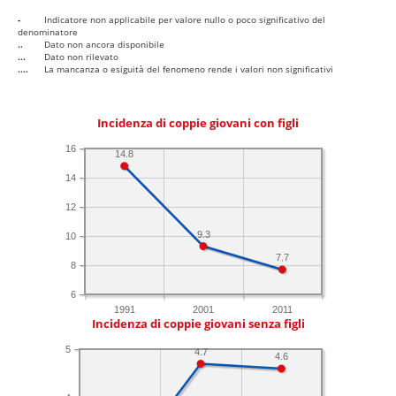
-
Indicatore non applicabile per valore nullo o poco significativo del
denominatore
..
Dato non ancora disponibile
...
Dato non rilevato
....
La mancanza o esiguità del fenomeno rende i valori non significativi
Incidenza di coppie giovani con figli
16
14.8
14
12
9.3
10
7.7
8
6
1991
2001
2011
Incidenza di coppie giovani senza figli
5
4.7
4.6