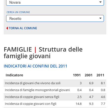
Novara
CERCA UN COMUNE
Recetto
TORNA AL COMUNE
FAMIGLIE
|
Struttura delle
famiglie giovani
INDICATORI AI CONFINI DEL 2011
Indicatore
1991
2001
2011
Incidenza di giovani che vivono da soli
3
6.9
8.1
Incidenza di famiglie monogenitoriali giovani
0.4
0.4
0.8
Incidenza di coppie giovani senza figli
2.5
4.7
4.6
Incidenza di coppie giovani con figli
14.8
9.3
7.7