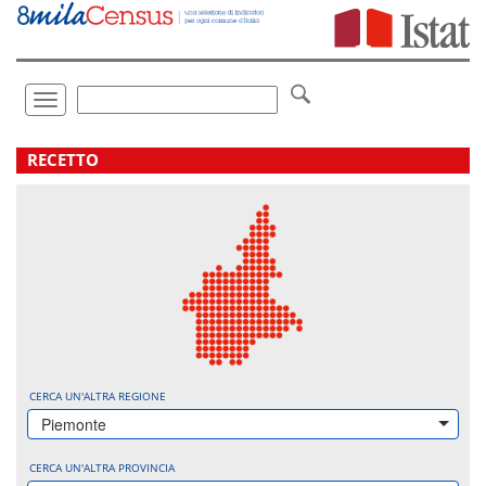
Vai
direttamente
a:
Contenuto
Ricerca
Toggle
navigation
.
RECETTO
CERCA UN'ALTRA REGIONE
Piemonte
CERCA UN'ALTRA PROVINCIA