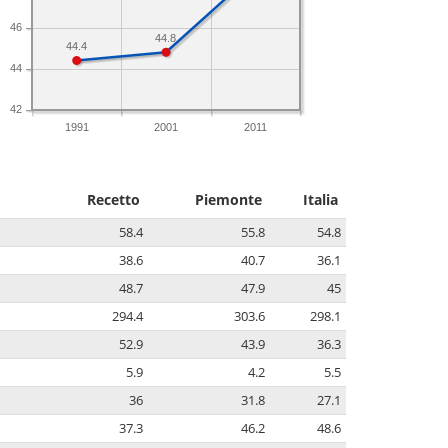
46
44.8
44.4
44
42
1991
2001
2011
Recetto
Piemonte
Italia
58.4
55.8
54.8
38.6
40.7
36.1
48.7
47.9
45
294.4
303.6
298.1
52.9
43.9
36.3
5.9
4.2
5.5
36
31.8
27.1
37.3
46.2
48.6