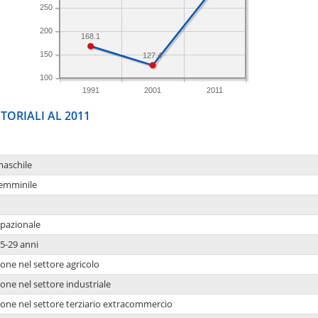
250
200
168.1
150
127.4
100
1991
2001
2011
TORIALI AL 2011
maschile
femminile
upazionale
5-29 anni
one nel settore agricolo
one nel settore industriale
ione nel settore terziario extracommercio