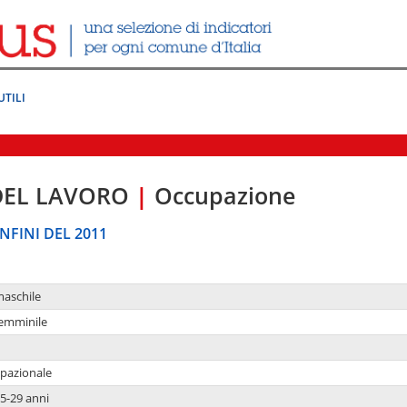
UTILI
DEL LAVORO
|
Occupazione
NFINI DEL 2011
maschile
femminile
upazionale
5-29 anni