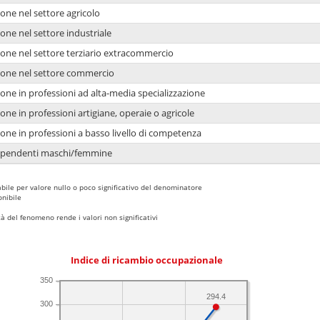
one nel settore agricolo
one nel settore industriale
ione nel settore terziario extracommercio
ione nel settore commercio
one in professioni ad alta-media specializzazione
one in professioni artigiane, operaie o agricole
one in professioni a basso livello di competenza
dipendenti maschi/femmine
bile per valore nullo o poco significativo del denominatore
nibile
 del fenomeno rende i valori non significativi
Indice di ricambio occupazionale
350
294.4
300