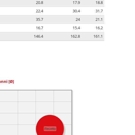
20.8
17.9
18.8
22.4
30.4
31.7
35.7
24
21.1
16.7
15.4
16.2
146.4
162.8
161.1
 anni
[Ø]
Recetto