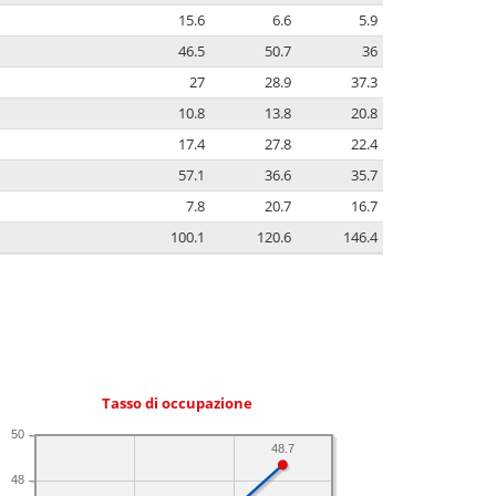
15.6
6.6
5.9
46.5
50.7
36
27
28.9
37.3
10.8
13.8
20.8
17.4
27.8
22.4
57.1
36.6
35.7
7.8
20.7
16.7
100.1
120.6
146.4
Tasso di occupazione
50
48.7
48