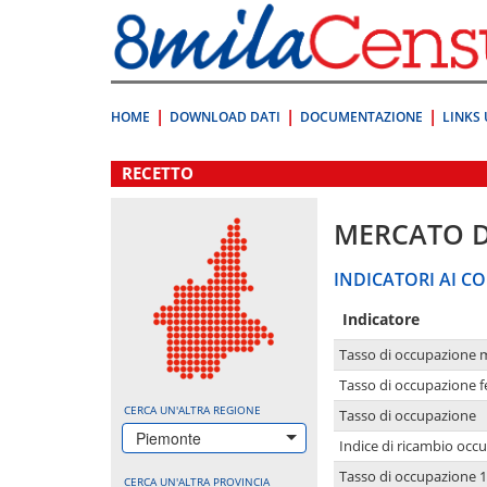
Vai
direttamente
a:
Contenuto
Ricerca
HOME
DOWNLOAD DATI
DOCUMENTAZIONE
LINKS 
.
RECETTO
MERCATO 
INDICATORI AI CO
Indicatore
Tasso di occupazione 
Tasso di occupazione 
CERCA UN'ALTRA REGIONE
Tasso di occupazione
Piemonte
Indice di ricambio occ
Tasso di occupazione 1
CERCA UN'ALTRA PROVINCIA