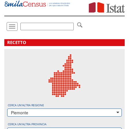
Vai
direttamente
a:
Contenuto
Ricerca
Toggle
navigation
.
RECETTO
CERCA UN'ALTRA REGIONE
Piemonte
CERCA UN'ALTRA PROVINCIA