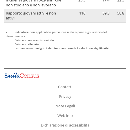
Incidenza giovani 15-29 anni che
23.5
17.4
22.5
non studiano e non lavorano
Rapporto giovani attivi e non
116
59.3
50.8
attivi
-
Indicatore non applicabile per valore nullo o poco significativo del
denominatore
..
Dato non ancora disponibile
...
Dato non rilevato
....
La mancanza o esiguità del fenomeno rende i valori non significativi
Contatti
Privacy
Note Legali
Web info
Dichiarazione di accessibilità