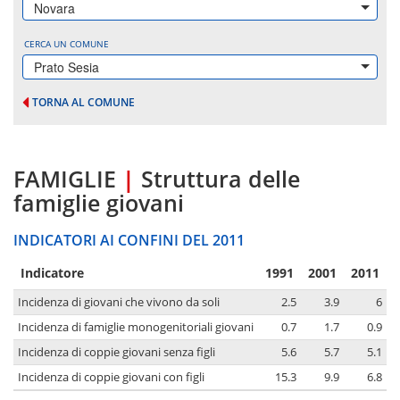
Novara
CERCA UN COMUNE
Prato Sesia
TORNA AL COMUNE
FAMIGLIE
|
Struttura delle
famiglie giovani
INDICATORI AI CONFINI DEL 2011
Indicatore
1991
2001
2011
Incidenza di giovani che vivono da soli
2.5
3.9
6
Incidenza di famiglie monogenitoriali giovani
0.7
1.7
0.9
Incidenza di coppie giovani senza figli
5.6
5.7
5.1
Incidenza di coppie giovani con figli
15.3
9.9
6.8