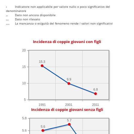
-
Indicatore non applicabile per valore nullo o poco significativo del
denominatore
..
Dato non ancora disponibile
...
Dato non rilevato
....
La mancanza o esiguità del fenomeno rende i valori non significativi
Incidenza di coppie giovani con figli
20
15.3
15
9.9
10
6.8
5
1991
2001
2011
Incidenza di coppie giovani senza figli
5.8
5.7
5.6
5.6