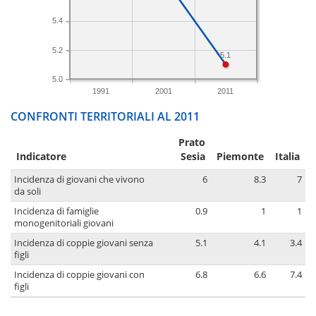
5.4
5.2
5.1
5.0
1991
2001
2011
CONFRONTI TERRITORIALI AL 2011
Prato
Indicatore
Sesia
Piemonte
Italia
Incidenza di giovani che vivono
6
8.3
7
da soli
Incidenza di famiglie
0.9
1
1
monogenitoriali giovani
Incidenza di coppie giovani senza
5.1
4.1
3.4
figli
Incidenza di coppie giovani con
6.8
6.6
7.4
figli