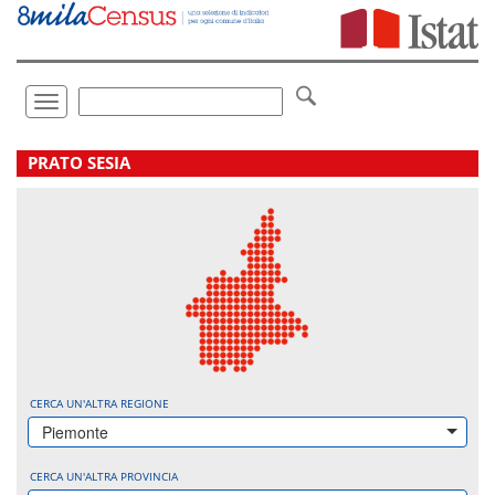
Vai
direttamente
a:
Contenuto
Ricerca
Toggle
navigation
.
PRATO SESIA
CERCA UN'ALTRA REGIONE
Piemonte
CERCA UN'ALTRA PROVINCIA