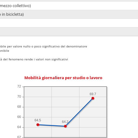
mezzo collettivo)
 in bicicletta)
bile per valore nullo o poco significativo del denominatore
nibile
 del fenomeno rende i valori non significativi
Mobilità giornaliera per studio o lavoro
72
69.7
70
68
66
64.5
64.2
64
62