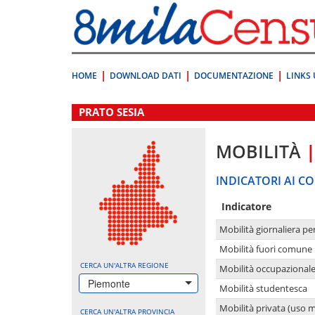
Vai
direttamente
a:
Contenuto
Ricerca
HOME
DOWNLOAD DATI
DOCUMENTAZIONE
LINKS 
.
PRATO SESIA
MOBILITÀ
INDICATORI AI CO
Indicatore
Mobilità giornaliera pe
Mobilità fuori comune 
CERCA UN'ALTRA REGIONE
Mobilità occupazional
Piemonte
Mobilità studentesca
Mobilità privata (uso 
CERCA UN'ALTRA PROVINCIA