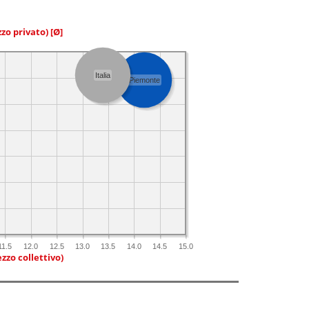
zzo privato)
[Ø]
Italia
Piemonte
11.5
12.0
12.5
13.0
13.5
14.0
14.5
15.0
zzo collettivo)