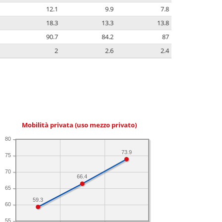
12.1
9.9
7.8
18.3
13.3
13.8
90.7
84.2
87
2
2.6
2.4
Mobilità privata (uso mezzo privato)
80
73.9
75
70
66.4
65
59.3
60
55