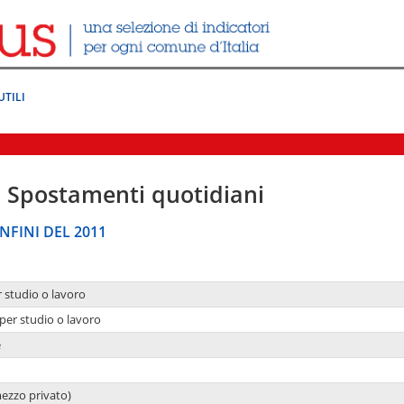
UTILI
|
Spostamenti quotidiani
NFINI DEL 2011
r studio o lavoro
per studio o lavoro
e
mezzo privato)