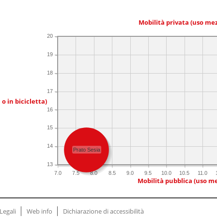
Mobilità privata (uso me
20
19
18
17
 o in bicicletta)
16
15
14
Prato Sesia
13
7.0
7.5
8.0
8.5
9.0
9.5
10.0
10.5
11.0
Mobilità pubblica (uso me
Legali
Web info
Dichiarazione di accessibilità