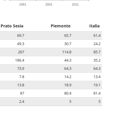
1991
2001
2011
Prato Sesia
Piemonte
Italia
69.7
65.7
61.4
49.3
30.7
24.2
267
114.8
85.7
186.4
44.3
35.2
73.9
64.3
64.3
7.8
14.2
13.4
13.8
18.9
19.1
87
80.4
81.4
2.4
5
5