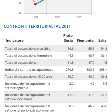
47.7
48
46
1991
2001
2011
CONFRONTI TERRITORIALI AL 2011
Prato
Indicatore
Sesia
Piemonte
Italia
Tasso di occupazione maschile
59.6
55.8
54.8
Tasso di occupazione femminile
44.3
40.7
36.1
Tasso di occupazione
51.8
47.9
45
Indice di ricambio occupazionale
270.8
303.6
298.1
Tasso di occupazione 15-29 anni
50.7
43.9
36.3
Incidenza dell'occupazione nel
2.2
4.2
5.5
settore agricolo
Incidenza dell'occupazione nel
47.3
31.8
27.1
settore industriale
Incidenza dell'occupazione nel
30.3
46.2
48.6
settore terziario extracommercio