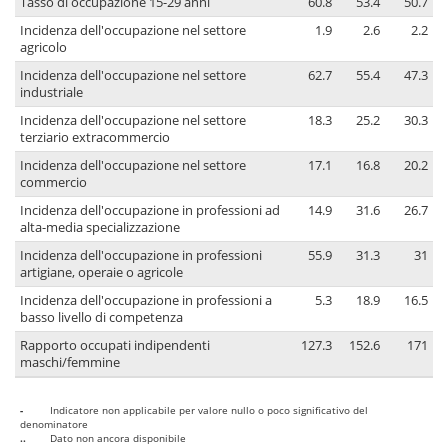
Tasso di occupazione 15-29 anni
60.8
53.4
50.7
Incidenza dell'occupazione nel settore
1.9
2.6
2.2
agricolo
Incidenza dell'occupazione nel settore
62.7
55.4
47.3
industriale
Incidenza dell'occupazione nel settore
18.3
25.2
30.3
terziario extracommercio
Incidenza dell'occupazione nel settore
17.1
16.8
20.2
commercio
Incidenza dell'occupazione in professioni ad
14.9
31.6
26.7
alta-media specializzazione
Incidenza dell'occupazione in professioni
55.9
31.3
31
artigiane, operaie o agricole
Incidenza dell'occupazione in professioni a
5.3
18.9
16.5
basso livello di competenza
Rapporto occupati indipendenti
127.3
152.6
171
maschi/femmine
-
Indicatore non applicabile per valore nullo o poco significativo del
denominatore
..
Dato non ancora disponibile