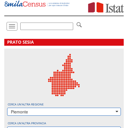
Vai
direttamente
a:
Contenuto
Ricerca
Toggle
navigation
.
PRATO SESIA
CERCA UN'ALTRA REGIONE
Piemonte
CERCA UN'ALTRA PROVINCIA