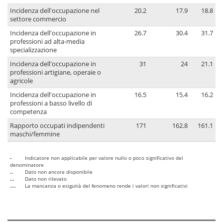
Incidenza dell'occupazione nel
20.2
17.9
18.8
settore commercio
Incidenza dell'occupazione in
26.7
30.4
31.7
professioni ad alta-media
specializzazione
Incidenza dell'occupazione in
31
24
21.1
professioni artigiane, operaie o
agricole
Incidenza dell'occupazione in
16.5
15.4
16.2
professioni a basso livello di
competenza
Rapporto occupati indipendenti
171
162.8
161.1
maschi/femmine
-
Indicatore non applicabile per valore nullo o poco significativo del
denominatore
..
Dato non ancora disponibile
...
Dato non rilevato
....
La mancanza o esiguità del fenomeno rende i valori non significativi