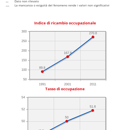
...
Dato non rilevato
....
La mancanza o esiguità del fenomeno rende i valori non significativi
Indice di ricambio occupazionale
300
270.8
250
200
167.8
150
89.8
100
50
1991
2001
2011
Tasso di occupazione
54
51.8
52
50
50