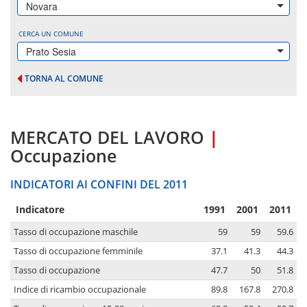
Novara
CERCA UN COMUNE
Prato Sesia
TORNA AL COMUNE
MERCATO DEL LAVORO
|
Occupazione
INDICATORI AI CONFINI DEL 2011
Indicatore
1991
2001
2011
Tasso di occupazione maschile
59
59
59.6
Tasso di occupazione femminile
37.1
41.3
44.3
Tasso di occupazione
47.7
50
51.8
Indice di ricambio occupazionale
89.8
167.8
270.8