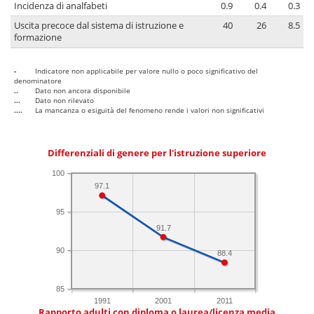
Incidenza di analfabeti
0.9
0.4
0.3
Uscita precoce dal sistema di istruzione e
40
26
8.5
formazione
-
Indicatore non applicabile per valore nullo o poco significativo del
denominatore
..
Dato non ancora disponibile
...
Dato non rilevato
....
La mancanza o esiguità del fenomeno rende i valori non significativi
Differenziali di genere per l'istruzione superiore
100
97.1
95
91.7
90
88.4
85
1991
2001
2011
Rapporto adulti con diploma o laurea/licenza media