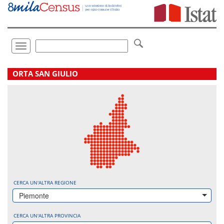
Vai
direttamente
a:
Contenuto
Ricerca
Toggle
navigation
.
ORTA SAN GIULIO
CERCA UN'ALTRA REGIONE
Piemonte
CERCA UN'ALTRA PROVINCIA