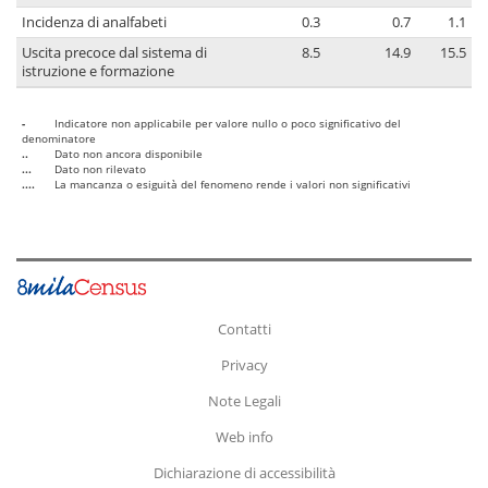
Incidenza di analfabeti
0.3
0.7
1.1
Uscita precoce dal sistema di
8.5
14.9
15.5
istruzione e formazione
-
Indicatore non applicabile per valore nullo o poco significativo del
denominatore
..
Dato non ancora disponibile
...
Dato non rilevato
....
La mancanza o esiguità del fenomeno rende i valori non significativi
Contatti
Privacy
Note Legali
Web info
Dichiarazione di accessibilità