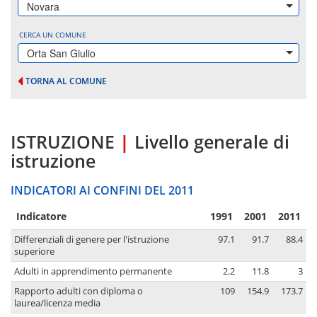
Novara
CERCA UN COMUNE
Orta San Giulio
TORNA AL COMUNE
ISTRUZIONE
|
Livello generale di
istruzione
INDICATORI AI CONFINI DEL 2011
Indicatore
1991
2001
2011
Differenziali di genere per l'istruzione
97.1
91.7
88.4
superiore
Adulti in apprendimento permanente
2.2
11.8
3
Rapporto adulti con diploma o
109
154.9
173.7
laurea/licenza media