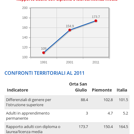
200
173.7
180
154.9
160
140
120
109
100
1991
2001
2011
CONFRONTI TERRITORIALI AL 2011
Orta San
Indicatore
Giulio
Piemonte
Italia
Differenziali di genere per
88.4
102.8
101.5
l'istruzione superiore
Adulti in apprendimento
3
4.7
5.2
permanente
Rapporto adulti con diploma o
173.7
150.4
164.5
laurea/licenza media