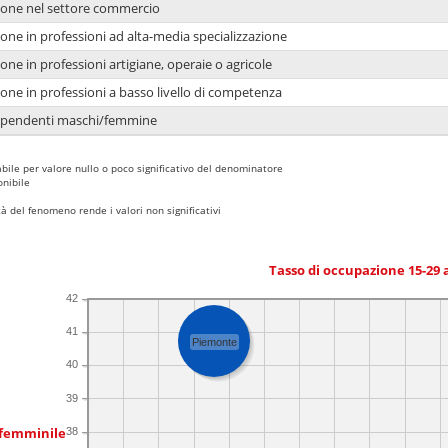
ione nel settore commercio
one in professioni ad alta-media specializzazione
one in professioni artigiane, operaie o agricole
one in professioni a basso livello di competenza
dipendenti maschi/femmine
bile per valore nullo o poco significativo del denominatore
nibile
 del fenomeno rende i valori non significativi
Tasso di occupazione 15-29
42
41
Piemonte
40
39
 femminile
38