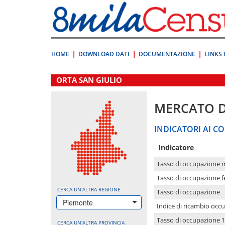
Vai
direttamente
a:
Contenuto
Ricerca
HOME
DOWNLOAD DATI
DOCUMENTAZIONE
LINKS 
.
ORTA SAN GIULIO
MERCATO 
INDICATORI AI CO
Indicatore
Tasso di occupazione 
Tasso di occupazione 
CERCA UN'ALTRA REGIONE
Tasso di occupazione
Piemonte
Indice di ricambio occ
Tasso di occupazione 1
CERCA UN'ALTRA PROVINCIA