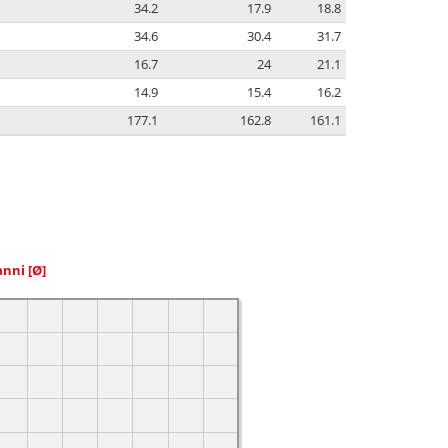
34.2
17.9
18.8
34.6
30.4
31.7
16.7
24
21.1
14.9
15.4
16.2
177.1
162.8
161.1
 anni
[Ø]