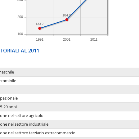
184.8
200
133.7
100
1991
2001
2011
TORIALI AL 2011
maschile
femminile
upazionale
5-29 anni
one nel settore agricolo
one nel settore industriale
ione nel settore terziario extracommercio