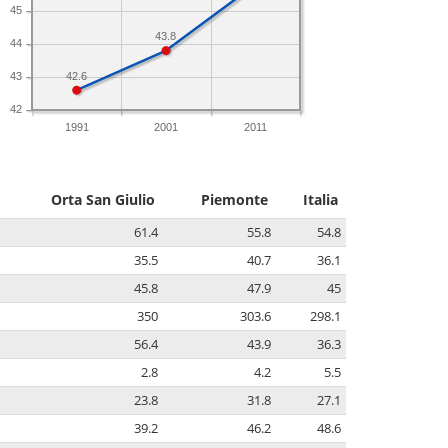
45
43.8
44
42.6
43
42
1991
2001
2011
Orta San Giulio
Piemonte
Italia
61.4
55.8
54.8
35.5
40.7
36.1
45.8
47.9
45
350
303.6
298.1
56.4
43.9
36.3
2.8
4.2
5.5
23.8
31.8
27.1
39.2
46.2
48.6