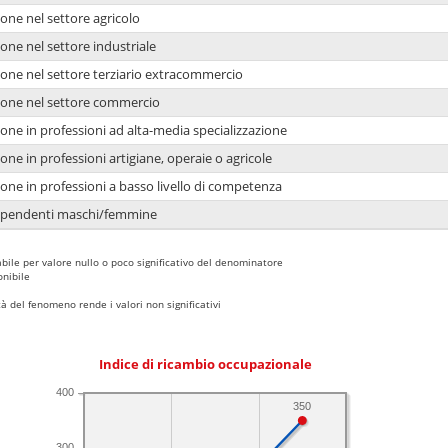
one nel settore agricolo
one nel settore industriale
ione nel settore terziario extracommercio
ione nel settore commercio
one in professioni ad alta-media specializzazione
one in professioni artigiane, operaie o agricole
one in professioni a basso livello di competenza
dipendenti maschi/femmine
bile per valore nullo o poco significativo del denominatore
nibile
 del fenomeno rende i valori non significativi
Indice di ricambio occupazionale
400
350
300