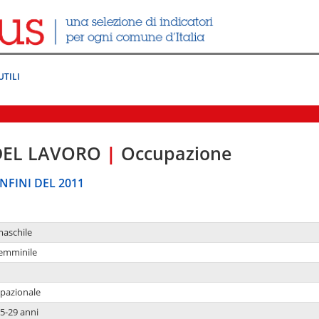
UTILI
DEL LAVORO
|
Occupazione
NFINI DEL 2011
maschile
femminile
upazionale
5-29 anni