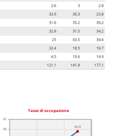
2.6
3
2.8
32.9
30.3
23.8
31.6
35.2
39.2
32.9
31.5
34.2
25
43.5
34.6
32.4
18.5
16.7
4.5
10.6
14.9
121.1
141.8
177.1
Tasso di occupazione
47
45.8
46