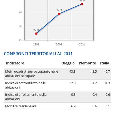
37.8
34.3
35
30
27.3
25
1991
2001
2011
CONFRONTI TERRITORIALI AL 2011
Indicatore
Oleggio
Piemonte
Italia
Metri quadrati per occupante nelle
43.8
43.5
40.7
abitazioni occupate
Indice di sottoutilizzo delle
37.8
31.2
31.3
abitazioni
Indice di affollamento delle
0.3
0.4
0.6
abitazioni
Mobilità residenziale
6.9
6.6
6.1