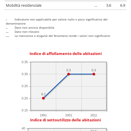
Mobilità residenziale
...
3.6
6.9
-
Indicatore non applicabile per valore nullo o poco significativo del
denominatore
..
Dato non ancora disponibile
...
Dato non rilevato
....
La mancanza o esiguità del fenomeno rende i valori non significativi
Indice di affollamento delle abitazioni
0.35
0.3
0.3
0.30
0.25
0.2
0.20
0.15
1991
2001
2011
Indice di sottoutilizzo delle abitazioni
40