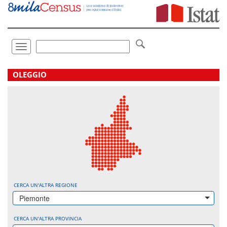
Vai
direttamente
a:
Contenuto
Ricerca
Toggle
navigation
.
OLEGGIO
CERCA UN'ALTRA REGIONE
Piemonte
CERCA UN'ALTRA PROVINCIA