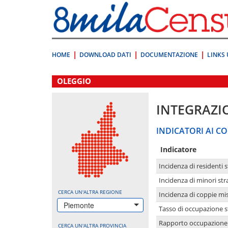
Vai
direttamente
a:
Contenuto
Ricerca
HOME
DOWNLOAD DATI
DOCUMENTAZIONE
LINKS 
.
OLEGGIO
INTEGRAZI
INDICATORI AI CO
Indicatore
Incidenza di residenti s
Incidenza di minori str
CERCA UN'ALTRA REGIONE
Incidenza di coppie mi
Piemonte
Tasso di occupazione s
Rapporto occupazione i
CERCA UN'ALTRA PROVINCIA