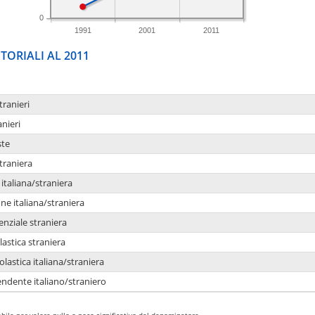
0
1991
2001
2011
TORIALI AL 2011
tranieri
anieri
ste
traniera
taliana/straniera
e italiana/straniera
enziale straniera
lastica straniera
lastica italiana/straniera
ndente italiano/straniero
bile per valore nullo o poco significativo del denominatore