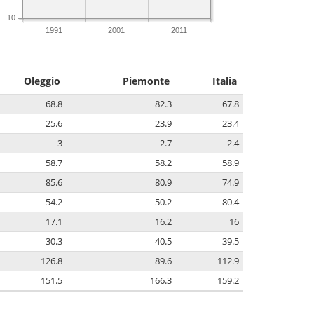
10
1991
2001
2011
Oleggio
Piemonte
Italia
68.8
82.3
67.8
25.6
23.9
23.4
3
2.7
2.4
58.7
58.2
58.9
85.6
80.9
74.9
54.2
50.2
80.4
17.1
16.2
16
30.3
40.5
39.5
126.8
89.6
112.9
151.5
166.3
159.2