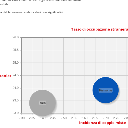
nibile
 del fenomeno rende i valori non significativi
Tasso di occupazione stranier
26.0
25.5
25.0
ranieri
24.5
24.0
Piemonte
23.5
Italia
23.0
2.30
2.35
2.40
2.45
2.50
2.55
2.60
2.65
2.70
2.75
2.
Incidenza di coppie miste