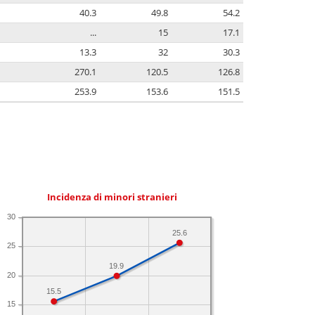
40.3
49.8
54.2
...
15
17.1
13.3
32
30.3
270.1
120.5
126.8
253.9
153.6
151.5
Incidenza di minori stranieri
30
25.6
25
19.9
20
15.5
15