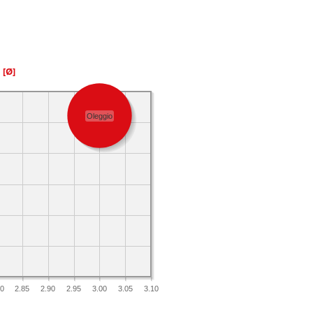
a
[Ø]
Oleggio
80
2.85
2.90
2.95
3.00
3.05
3.10