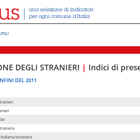
UTILI
ONE DEGLI STRANIERI
|
Indici di pre
NFINI DEL 2011
tranieri
anieri
ste
traniera
taliana/straniera