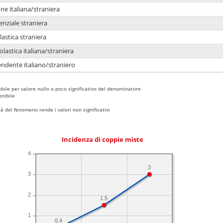
e italiana/straniera
enziale straniera
lastica straniera
lastica italiana/straniera
ndente italiano/straniero
bile per valore nullo o poco significativo del denominatore
nibile
 del fenomeno rende i valori non significativi
Incidenza di coppie miste
4
3
3
2
1.5
1
0.4