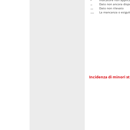
..
Dato non ancora dispo
...
Dato non rilevato
....
La mancanza o esiguità
Incidenza di minori st