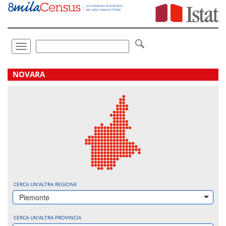
Vai
direttamente
a:
Contenuto
Ricerca
Toggle
navigation
.
NOVARA
CERCA UN'ALTRA REGIONE
Piemonte
CERCA UN'ALTRA PROVINCIA