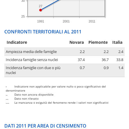
30
27
25
1991
2001
2011
CONFRONTI TERRITORIALI AL 2011
Indicatore
Novara
Piemonte
Italia
Ampiezza media delle famiglie
2.2
2.2
2.4
Incidenza famiglie senza nuclei
37.4
36.7
33.8
Incidenza famiglie con due o più
0.7
0.9
1.4
nuclei
-
Indicatore non applicabile per valore nullo o poco significativo del
denominatore
..
Dato non ancora disponibile
...
Dato non rilevato
....
La mancanza o esiguità del fenomeno rende i valori non significativi
DATI 2011 PER AREA DI CENSIMENTO