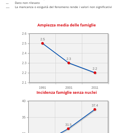
...
Dato non rilevato
....
La mancanza o esiguità del fenomeno rende i valori non significativi
Ampiezza media delle famiglie
2.6
2.5
2.5
2.4
2.3
2.3
2.2
2.2
2.1
1991
2001
2011
Incidenza famiglie senza nuclei
40
37.4
35
31.5