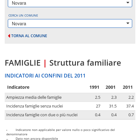
Novara
CERCA UN COMUNE
Novara
TORNA AL COMUNE
FAMIGLIE
|
Struttura familiare
INDICATORI AI CONFINI DEL 2011
Indicatore
1991
2001
2011
Ampiezza media delle famiglie
2.5
2.3
2.2
Incidenza famiglie senza nuclei
27
31.5
37.4
Incidenza famiglie con due o più nuclei
0.4
0.4
0.7
-
Indicatore non applicabile per valore nullo o poco significativo del
denominatore
..
Dato non ancora disponibile