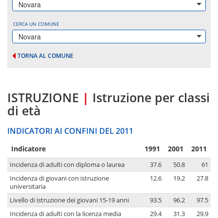
Novara
CERCA UN COMUNE
Novara
TORNA AL COMUNE
ISTRUZIONE
|
Istruzione per classi
di età
INDICATORI AI CONFINI DEL 2011
Indicatore
1991
2001
2011
Incidenza di adulti con diploma o laurea
37.6
50.8
61
Incidenza di giovani con istruzione
12.6
19.2
27.8
universitaria
Livello di istruzione dei giovani 15-19 anni
93.5
96.2
97.5
Incidenza di adulti con la licenza media
29.4
31.3
29.9