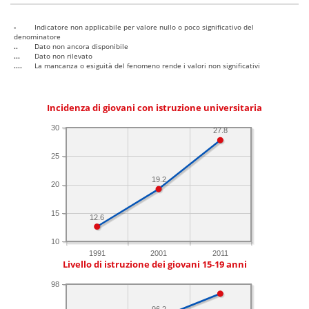
-
Indicatore non applicabile per valore nullo o poco significativo del
denominatore
..
Dato non ancora disponibile
...
Dato non rilevato
....
La mancanza o esiguità del fenomeno rende i valori non significativi
Incidenza di giovani con istruzione universitaria
30
27.8
25
19.2
20
15
12.6
10
1991
2001
2011
Livello di istruzione dei giovani 15-19 anni
98
96.2