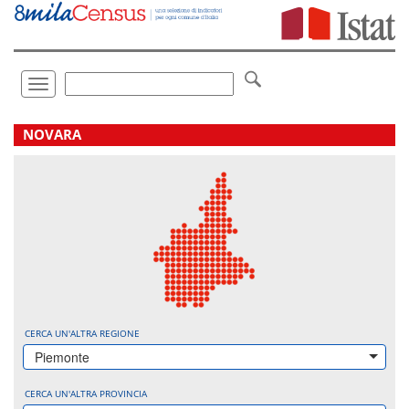
Vai
direttamente
a:
Contenuto
Ricerca
Toggle
navigation
.
NOVARA
CERCA UN'ALTRA REGIONE
Piemonte
CERCA UN'ALTRA PROVINCIA