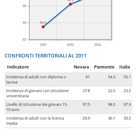
96
94
93.5
92
1991
2001
2011
CONFRONTI TERRITORIALI AL 2011
Indicatore
Novara
Piemonte
Italia
Incidenza di adulti con diploma o
61
54.3
55.1
laurea
Incidenza di giovani con istruzione
27.8
22.5
23.2
universitaria
Livello di istruzione dei giovani 15-
97.5
98.3
97.9
19 anni
Incidenza di adulti con la licenza
29.9
36.1
33.5
media