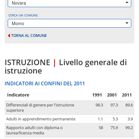
Novara
CERCA UN COMUNE
Momo
TORNA AL COMUNE
ISTRUZIONE
|
Livello generale di
istruzione
INDICATORI AI CONFINI DEL 2011
Indicatore
1991
2001
2011
Differenziali di genere per l'istruzione
98.3
97.3
89.6
superiore
Adulti in apprendimento permanente
1.1
5.3
3.9
Rapporto adulti con diploma o
58
75.9
99.2
laurea/licenza media