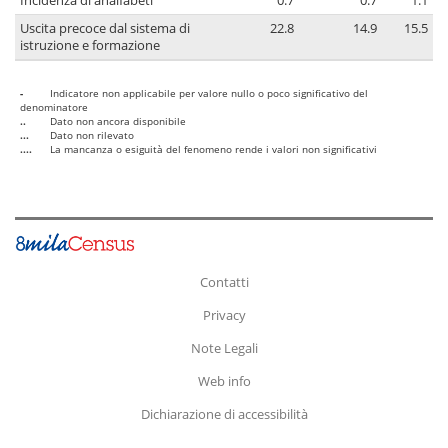
Incidenza di analfabeti
0.7
0.7
1.1
Uscita precoce dal sistema di
22.8
14.9
15.5
istruzione e formazione
-
Indicatore non applicabile per valore nullo o poco significativo del
denominatore
..
Dato non ancora disponibile
...
Dato non rilevato
....
La mancanza o esiguità del fenomeno rende i valori non significativi
Contatti
Privacy
Note Legali
Web info
Dichiarazione di accessibilità