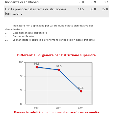
Incidenza di analfabeti
0.8
0.9
0.7
Uscita precoce dal sistema di istruzione e
41.5
38.8
22.8
formazione
-
Indicatore non applicabile per valore nullo o poco significativo del
denominatore
..
Dato non ancora disponibile
...
Dato non rilevato
....
La mancanza o esiguità del fenomeno rende i valori non significativi
Differenziali di genere per l'istruzione superiore
100
98.3
97.3
95
89.6
90
85
1991
2001
2011
Rapporto adulti con diploma o laurea/licenza media