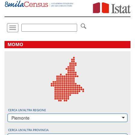
Vai
direttamente
a:
Contenuto
Ricerca
Toggle
navigation
.
MOMO
CERCA UN'ALTRA REGIONE
Piemonte
CERCA UN'ALTRA PROVINCIA