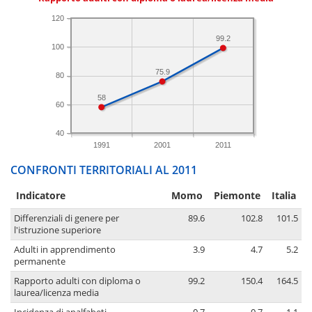
120
99.2
100
75.9
80
58
60
40
1991
2001
2011
CONFRONTI TERRITORIALI AL 2011
Indicatore
Momo
Piemonte
Italia
Differenziali di genere per
89.6
102.8
101.5
l'istruzione superiore
Adulti in apprendimento
3.9
4.7
5.2
permanente
Rapporto adulti con diploma o
99.2
150.4
164.5
laurea/licenza media