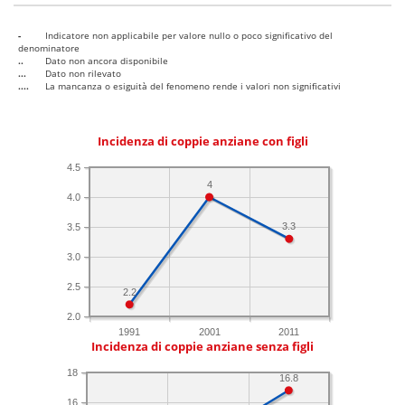
-
Indicatore non applicabile per valore nullo o poco significativo del
denominatore
..
Dato non ancora disponibile
...
Dato non rilevato
....
La mancanza o esiguità del fenomeno rende i valori non significativi
Incidenza di coppie anziane con figli
4.5
4
4.0
3.3
3.5
3.0
2.5
2.2
2.0
1991
2001
2011
Incidenza di coppie anziane senza figli
18
16.8
16