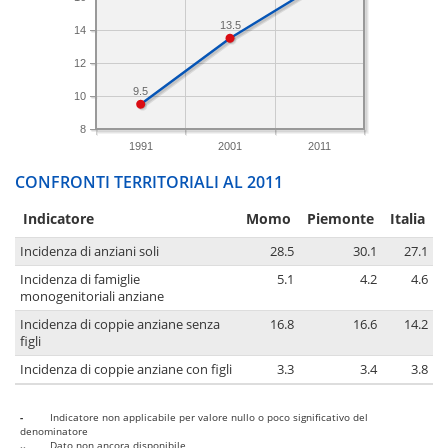
13.5
14
12
9.5
10
8
1991
2001
2011
CONFRONTI TERRITORIALI AL 2011
Indicatore
Momo
Piemonte
Italia
Incidenza di anziani soli
28.5
30.1
27.1
Incidenza di famiglie
5.1
4.2
4.6
monogenitoriali anziane
Incidenza di coppie anziane senza
16.8
16.6
14.2
figli
Incidenza di coppie anziane con figli
3.3
3.4
3.8
-
Indicatore non applicabile per valore nullo o poco significativo del
denominatore
..
Dato non ancora disponibile