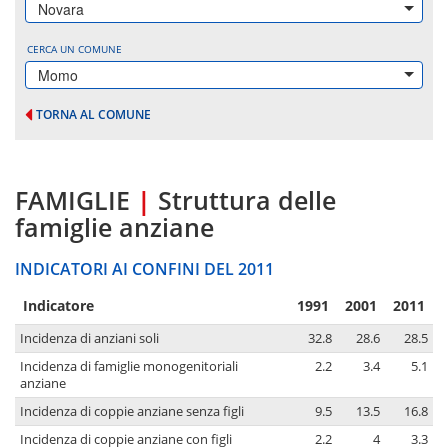
Novara
CERCA UN COMUNE
Momo
TORNA AL COMUNE
FAMIGLIE
|
Struttura delle
famiglie anziane
INDICATORI AI CONFINI DEL 2011
Indicatore
1991
2001
2011
Incidenza di anziani soli
32.8
28.6
28.5
Incidenza di famiglie monogenitoriali
2.2
3.4
5.1
anziane
Incidenza di coppie anziane senza figli
9.5
13.5
16.8
Incidenza di coppie anziane con figli
2.2
4
3.3