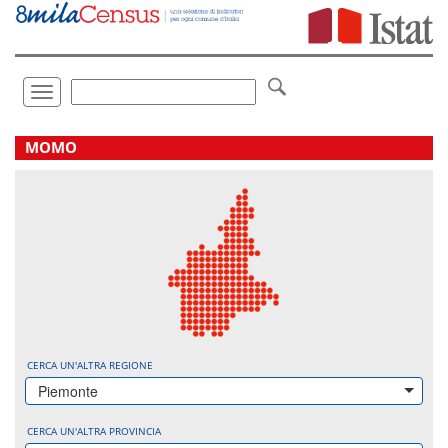
Vai
direttamente
a:
Contenuto
Ricerca
Toggle
navigation
.
MOMO
CERCA UN'ALTRA REGIONE
Piemonte
CERCA UN'ALTRA PROVINCIA