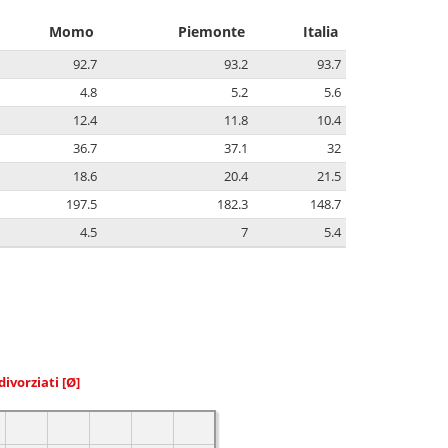
Momo
Piemonte
Italia
92.7
93.2
93.7
4.8
5.2
5.6
12.4
11.8
10.4
36.7
37.1
32
18.6
20.4
21.5
197.5
182.3
148.7
4.5
7
5.4
divorziati
[Ø]