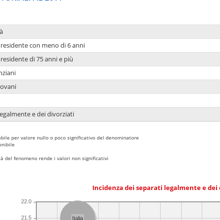
à
residente con meno di 6 anni
residente di 75 anni e più
nziani
iovani
legalmente e dei divorziati
bile per valore nullo o poco significativo del denominatore
nibile
 del fenomeno rende i valori non significativi
Incidenza dei separati legalmente e dei 
22.0
21.5
Italia