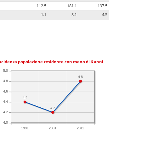
112.5
181.1
197.5
1.1
3.1
4.5
ncidenza popolazione residente con meno di 6 anni
5.0
4.8
4.8
4.6
4.4
4.4
4.2
4.2
4.0
1991
2001
2011