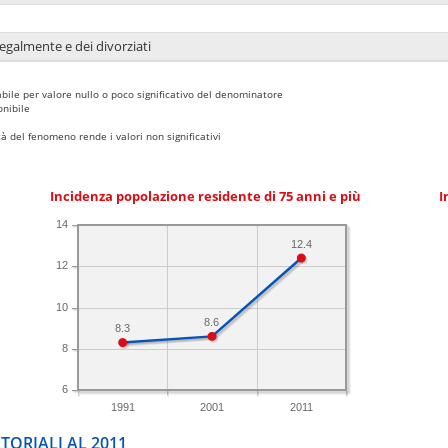
legalmente e dei divorziati
bile per valore nullo o poco significativo del denominatore
nibile
 del fenomeno rende i valori non significativi
Incidenza popolazione residente di 75 anni e più
I
14
12.4
12
10
8.6
8.3
8
6
1991
2001
2011
TORIALI AL 2011