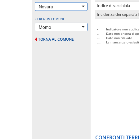
Indice di vecchiaia
Novara
Incidenza dei separati 
CERCA UN COMUNE
Momo
-
Indicatore non applica
..
Dato non ancora dispo
...
Dato non rilevato
TORNA AL COMUNE
....
La mancanza o esiguità
CONFRONTI TERRI