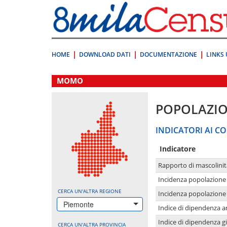
Vai
direttamente
a:
Contenuto
Ricerca
HOME
DOWNLOAD DATI
DOCUMENTAZIONE
LINKS 
.
MOMO
POPOLAZI
INDICATORI AI CO
Indicatore
Rapporto di mascolinit
Incidenza popolazione 
CERCA UN'ALTRA REGIONE
Incidenza popolazione 
Piemonte
Indice di dipendenza a
Indice di dipendenza g
CERCA UN'ALTRA PROVINCIA