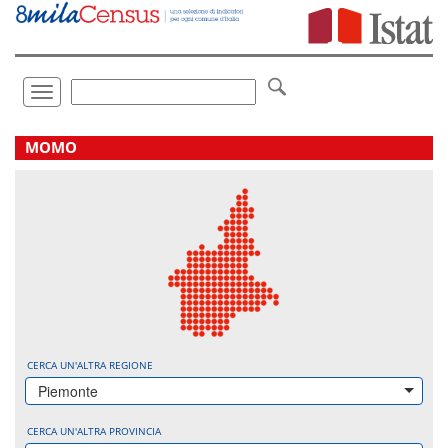
Vai
direttamente
a:
Contenuto
Ricerca
Toggle
navigation
.
MOMO
CERCA UN'ALTRA REGIONE
Piemonte
CERCA UN'ALTRA PROVINCIA