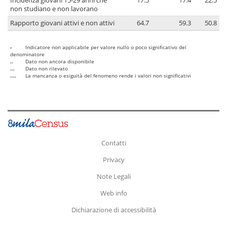
Incidenza giovani 15-29 anni che
17.5
17.4
22.5
non studiano e non lavorano
Rapporto giovani attivi e non attivi
64.7
59.3
50.8
-
Indicatore non applicabile per valore nullo o poco significativo del
denominatore
..
Dato non ancora disponibile
...
Dato non rilevato
....
La mancanza o esiguità del fenomeno rende i valori non significativi
Contatti
Privacy
Note Legali
Web info
Dichiarazione di accessibilità