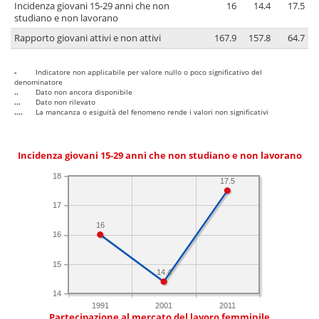
Incidenza giovani 15-29 anni che non
16
14.4
17.5
studiano e non lavorano
Rapporto giovani attivi e non attivi
167.9
157.8
64.7
-
Indicatore non applicabile per valore nullo o poco significativo del
denominatore
..
Dato non ancora disponibile
...
Dato non rilevato
....
La mancanza o esiguità del fenomeno rende i valori non significativi
Incidenza giovani 15-29 anni che non studiano e non lavorano
18
17.5
17
16
16
15
14.4
14
1991
2001
2011
Partecipazione al mercato del lavoro femminile