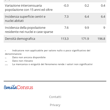
Variazione intercensuaria
-0.3
0.2
0.4
popolazione con 15 anni ed oltre
Incidenza superficie centri e
7.3
6.4
6.4
nuclei abitati
Incidenza della popolazione
7.6
9.9
9
residente nei nuclei e case sparse
Densità demografica
113.3
171.9
196.8
-
Indicatore non applicabile per valore nullo o poco significativo del
denominatore
..
Dato non ancora disponibile
...
Dato non rilevato
....
La mancanza o esiguità del fenomeno rende i valori non significativi
Contatti
Privacy