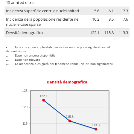
15 anni ed oltre
Incidenza superficie centri e nuclei abitati
5.6
6.1
7.3
Incidenza della popolazione residente nei
10.2
8.5
7.6
nuclei e case sparse
Densità demografica
122.1
115.8
113.3
-
Indicatore non applicabile per valore nullo o poco significativo del
denominatore
..
Dato non ancora disponibile
...
Dato non rilevato
....
La mancanza o esiguità del fenomeno rende i valori non significativi
Densità demografica
125
122.1
120
115.8
115
113.3