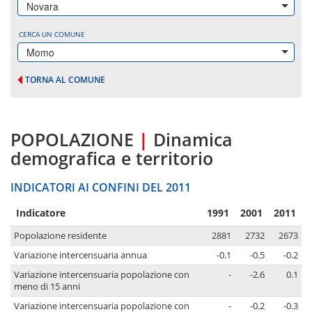
Novara
CERCA UN COMUNE
Momo
TORNA AL COMUNE
POPOLAZIONE
|
Dinamica
demografica e territorio
INDICATORI AI CONFINI DEL 2011
Indicatore
1991
2001
2011
Popolazione residente
2881
2732
2673
Variazione intercensuaria annua
-0.1
-0.5
-0.2
Variazione intercensuaria popolazione con
-
-2.6
0.1
meno di 15 anni
Variazione intercensuaria popolazione con
-
-0.2
-0.3