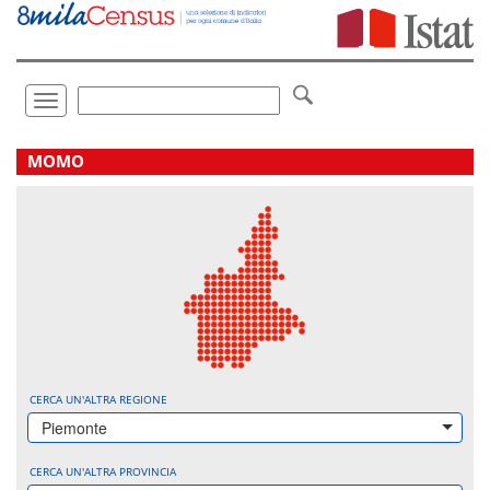
Vai
direttamente
a:
Contenuto
Ricerca
Toggle
navigation
.
MOMO
CERCA UN'ALTRA REGIONE
Piemonte
CERCA UN'ALTRA PROVINCIA