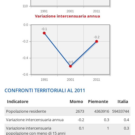
110
1991
2001
2011
Variazione intercensuaria annua
0.0
-0.1
-0.2
-0.2
-0.4
-0.5
-0.6
1991
2001
2011
CONFRONTI TERRITORIALI AL 2011
Indicatore
Momo
Piemonte
Italia
Popolazione residente
2673
4363916
59433744
Variazione intercensuaria annua
-0.2
0.3
0.4
Variazione intercensuaria
0.1
1
0.3
popolazione con meno di 15 anni