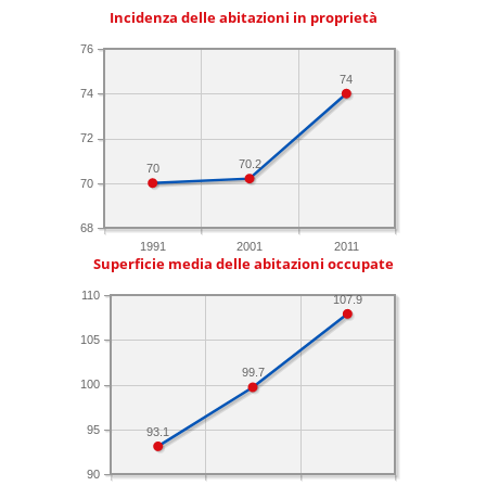
Incidenza delle abitazioni in proprietà
76
74
74
72
70.2
70
70
68
1991
2001
2011
Superficie media delle abitazioni occupate
110
107.9
105
99.7
100
95
93.1
90