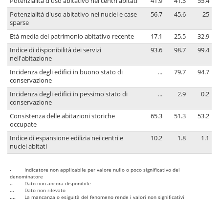
Potenzialità d'uso abitativo nei centri abitati
41.9
41.3
55.4
Potenzialità d'uso abitativo nei nuclei e case
56.7
45.6
25
sparse
Età media del patrimonio abitativo recente
17.1
25.5
32.9
Indice di disponibilità dei servizi
93.6
98.7
99.4
nell'abitazione
Incidenza degli edifici in buono stato di
...
79.7
94.7
conservazione
Incidenza degli edifici in pessimo stato di
...
2.9
0.2
conservazione
Consistenza delle abitazioni storiche
65.3
51.3
53.2
occupate
Indice di espansione edilizia nei centri e
10.2
1.8
1.1
nuclei abitati
-
Indicatore non applicabile per valore nullo o poco significativo del
denominatore
..
Dato non ancora disponibile
...
Dato non rilevato
....
La mancanza o esiguità del fenomeno rende i valori non significativi