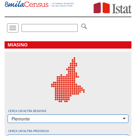
Vai
direttamente
a:
Contenuto
Ricerca
Toggle
navigation
.
MIASINO
CERCA UN'ALTRA REGIONE
Piemonte
CERCA UN'ALTRA PROVINCIA