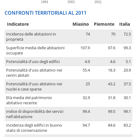
1991
2001
2011
CONFRONTI TERRITORIALI AL 2011
Indicatore
Miasino
Piemonte
Italia
Incidenza delle abitazioni in
74
70
72.5
proprietà
Superficie media delle abitazioni
107.9
97.6
99.3
occupate
Potenzialità d'uso degli edifici
4.9
4.6
5.1
Potenzialità d'uso abitativo nei
55.4
18.3
20.9
centri abitati
Potenzialità d'uso abitativo nei
25
43.2
37.5
nuclei e case sparse
Età media del patrimonio
32.9
31.8
30.1
abitativo recente
Indice di disponibilità dei servizi
99.4
99.5
99.1
nell'abitazione
Incidenza degli edifici in buono
94.7
84.6
83.2
stato di conservazione