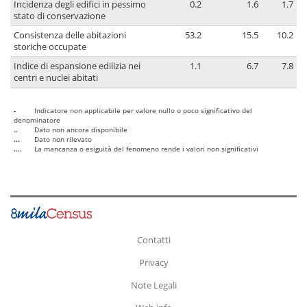
Incidenza degli edifici in pessimo
0.2
1.6
1.7
stato di conservazione
Consistenza delle abitazioni
53.2
15.5
10.2
storiche occupate
Indice di espansione edilizia nei
1.1
6.7
7.8
centri e nuclei abitati
-
Indicatore non applicabile per valore nullo o poco significativo del
denominatore
..
Dato non ancora disponibile
...
Dato non rilevato
....
La mancanza o esiguità del fenomeno rende i valori non significativi
Contatti
Privacy
Note Legali