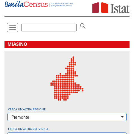
Vai
direttamente
a:
Contenuto
Ricerca
Toggle
navigation
.
MIASINO
CERCA UN'ALTRA REGIONE
Piemonte
CERCA UN'ALTRA PROVINCIA