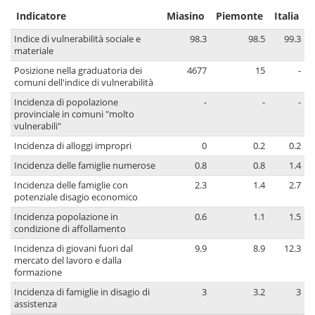
Indicatore
Miasino
Piemonte
Italia
Indice di vulnerabilità sociale e
98.3
98.5
99.3
materiale
Posizione nella graduatoria dei
4677
15
-
comuni dell'indice di vulnerabilità
Incidenza di popolazione
-
-
-
provinciale in comuni "molto
vulnerabili"
Incidenza di alloggi impropri
0
0.2
0.2
Incidenza delle famiglie numerose
0.8
0.8
1.4
Incidenza delle famiglie con
2.3
1.4
2.7
potenziale disagio economico
Incidenza popolazione in
0.6
1.1
1.5
condizione di affollamento
Incidenza di giovani fuori dal
9.9
8.9
12.3
mercato del lavoro e dalla
formazione
Incidenza di famiglie in disagio di
3
3.2
3
assistenza