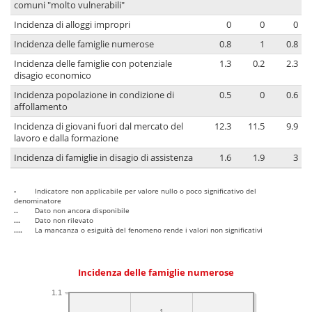
comuni "molto vulnerabili"
Incidenza di alloggi impropri
0
0
0
Incidenza delle famiglie numerose
0.8
1
0.8
Incidenza delle famiglie con potenziale
1.3
0.2
2.3
disagio economico
Incidenza popolazione in condizione di
0.5
0
0.6
affollamento
Incidenza di giovani fuori dal mercato del
12.3
11.5
9.9
lavoro e dalla formazione
Incidenza di famiglie in disagio di assistenza
1.6
1.9
3
-
Indicatore non applicabile per valore nullo o poco significativo del
denominatore
..
Dato non ancora disponibile
...
Dato non rilevato
....
La mancanza o esiguità del fenomeno rende i valori non significativi
Incidenza delle famiglie numerose
1.1
1