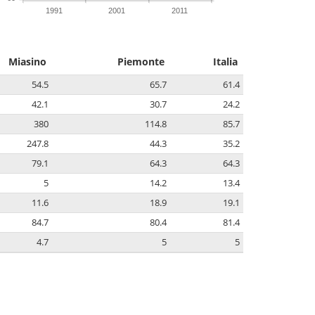
1991
2001
2011
Miasino
Piemonte
Italia
54.5
65.7
61.4
42.1
30.7
24.2
380
114.8
85.7
247.8
44.3
35.2
79.1
64.3
64.3
5
14.2
13.4
11.6
18.9
19.1
84.7
80.4
81.4
4.7
5
5