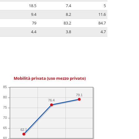
18.5
7.4
5
9.4
8.2
11.6
79
83.2
84.7
4.4
3.8
4.7
Mobilità privata (uso mezzo privato)
85
79.1
80
76.4
75
70
65
62.1
60