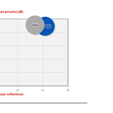
zzo privato)
[Ø]
Italia
Piemonte
12
14
16
zzo collettivo)