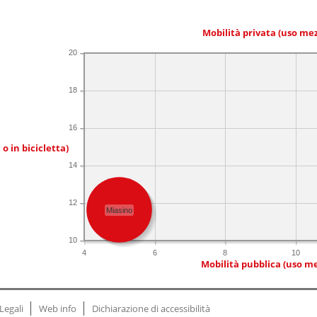
Mobilità privata (uso me
20
18
16
 o in bicicletta)
14
12
Miasino
10
4
6
8
10
Mobilità pubblica (uso me
Legali
Web info
Dichiarazione di accessibilità