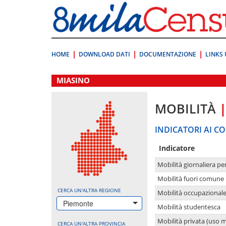
Vai
direttamente
a:
Contenuto
Ricerca
HOME
DOWNLOAD DATI
DOCUMENTAZIONE
LINKS 
.
MIASINO
MOBILITÀ
INDICATORI AI CO
Indicatore
Mobilità giornaliera pe
Mobilità fuori comune 
CERCA UN'ALTRA REGIONE
Mobilità occupazional
Piemonte
Mobilità studentesca
Mobilità privata (uso 
CERCA UN'ALTRA PROVINCIA