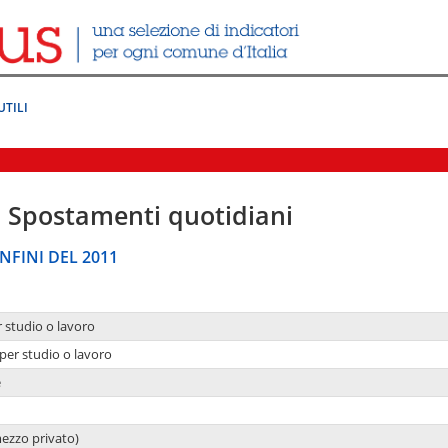
UTILI
|
Spostamenti quotidiani
NFINI DEL 2011
r studio o lavoro
per studio o lavoro
e
mezzo privato)