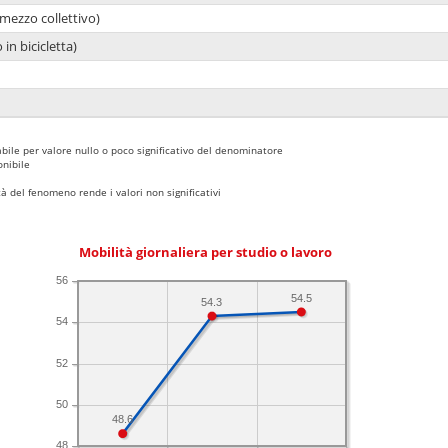
mezzo collettivo)
 in bicicletta)
bile per valore nullo o poco significativo del denominatore
nibile
 del fenomeno rende i valori non significativi
Mobilità giornaliera per studio o lavoro
56
54.5
54.3
54
52
50
48.6
48