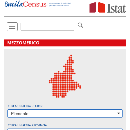
Vai
direttamente
a:
Contenuto
Ricerca
Toggle
navigation
.
MEZZOMERICO
CERCA UN'ALTRA REGIONE
Piemonte
CERCA UN'ALTRA PROVINCIA