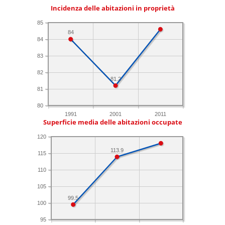
Incidenza delle abitazioni in proprietà
85
84
84
83
82
81.2
81
80
1991
2001
2011
Superficie media delle abitazioni occupate
120
113.9
115
110
105
99.5
100
95