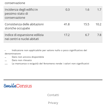
conservazione
Incidenza degli edifici in
0.3
1.6
1.7
pessimo stato di
conservazione
Consistenza delle abitazioni
41.8
15.5
10.2
storiche occupate
Indice di espansione edilizia
17.2
6.7
7.8
nei centri e nuclei abitati
-
Indicatore non applicabile per valore nullo o poco significativo del
denominatore
..
Dato non ancora disponibile
...
Dato non rilevato
....
La mancanza o esiguità del fenomeno rende i valori non significativi
Contatti
Privacy