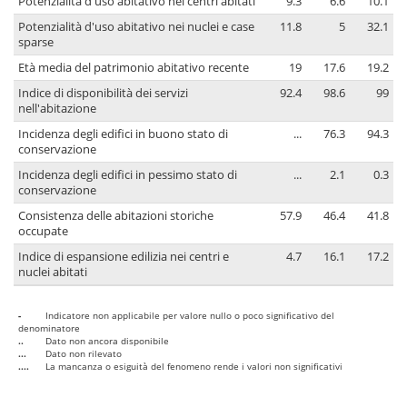
Potenzialità d'uso abitativo nei centri abitati
9.3
6.6
10.1
Potenzialità d'uso abitativo nei nuclei e case
11.8
5
32.1
sparse
Età media del patrimonio abitativo recente
19
17.6
19.2
Indice di disponibilità dei servizi
92.4
98.6
99
nell'abitazione
Incidenza degli edifici in buono stato di
...
76.3
94.3
conservazione
Incidenza degli edifici in pessimo stato di
...
2.1
0.3
conservazione
Consistenza delle abitazioni storiche
57.9
46.4
41.8
occupate
Indice di espansione edilizia nei centri e
4.7
16.1
17.2
nuclei abitati
-
Indicatore non applicabile per valore nullo o poco significativo del
denominatore
..
Dato non ancora disponibile
...
Dato non rilevato
....
La mancanza o esiguità del fenomeno rende i valori non significativi