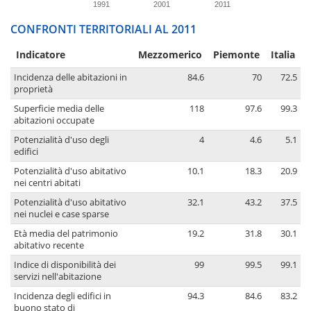
1991
2001
2011
CONFRONTI TERRITORIALI AL 2011
Indicatore
Mezzomerico
Piemonte
Italia
Incidenza delle abitazioni in
84.6
70
72.5
proprietà
Superficie media delle
118
97.6
99.3
abitazioni occupate
Potenzialità d'uso degli
4
4.6
5.1
edifici
Potenzialità d'uso abitativo
10.1
18.3
20.9
nei centri abitati
Potenzialità d'uso abitativo
32.1
43.2
37.5
nei nuclei e case sparse
Età media del patrimonio
19.2
31.8
30.1
abitativo recente
Indice di disponibilità dei
99
99.5
99.1
servizi nell'abitazione
Incidenza degli edifici in
94.3
84.6
83.2
buono stato di