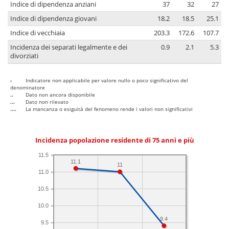
Indice di dipendenza anziani
37
32
27
Indice di dipendenza giovani
18.2
18.5
25.1
Indice di vecchiaia
203.3
172.6
107.7
Incidenza dei separati legalmente e dei
0.9
2.1
5.3
divorziati
-
Indicatore non applicabile per valore nullo o poco significativo del
denominatore
..
Dato non ancora disponibile
...
Dato non rilevato
....
La mancanza o esiguità del fenomeno rende i valori non significativi
Incidenza popolazione residente di 75 anni e più
11.5
11.1
11
11.0
10.5
10.0
9.4
9.5