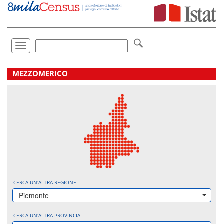
Vai
direttamente
a:
Contenuto
Ricerca
Toggle
navigation
.
MEZZOMERICO
CERCA UN'ALTRA REGIONE
Piemonte
CERCA UN'ALTRA PROVINCIA