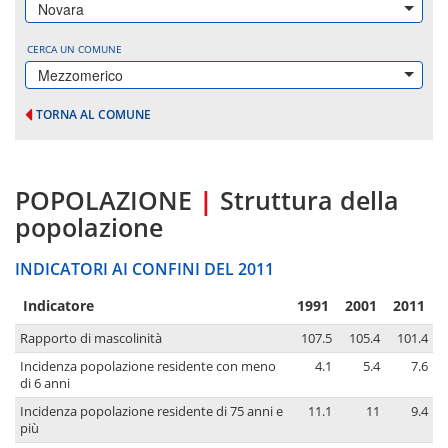
Novara
CERCA UN COMUNE
Mezzomerico
TORNA AL COMUNE
POPOLAZIONE
|
Struttura della
popolazione
INDICATORI AI CONFINI DEL 2011
Indicatore
1991
2001
2011
Rapporto di mascolinità
107.5
105.4
101.4
Incidenza popolazione residente con meno
4.1
5.4
7.6
di 6 anni
Incidenza popolazione residente di 75 anni e
11.1
11
9.4
più