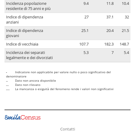
Incidenza popolazione
9.4
11.8
10.4
residente di 75 anni e più
Indice di dipendenza
27
37.1
32
anziani
Indice di dipendenza
25.1
20.4
21.5
giovani
Indice di vecchiaia
107.7
182.3
148.7
Incidenza dei separati
5.3
7
5.4
legalmente e dei divorziati
-
Indicatore non applicabile per valore nullo o poco significativo del
denominatore
..
Dato non ancora disponibile
...
Dato non rilevato
....
La mancanza o esiguità del fenomeno rende i valori non significativi
Contatti