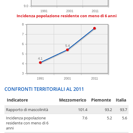
9.0
1991
2001
2011
Incidenza popolazione residente con meno di 6 anni
8
7
6
5.4
5
4.1
4
3
1991
2001
2011
CONFRONTI TERRITORIALI AL 2011
Indicatore
Mezzomerico
Piemonte
Italia
Rapporto di mascolinità
101.4
93.2
93.7
Incidenza popolazione
7.6
5.2
5.6
residente con meno di 6
anni