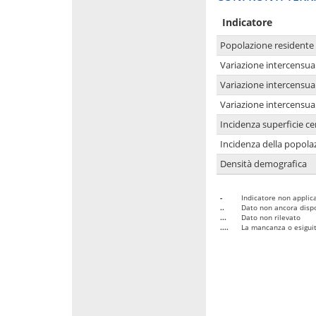
Indicatore
Popolazione residente
Variazione intercensua
Variazione intercensua
Variazione intercensua
Incidenza superficie cen
Incidenza della popolaz
Densità demografica
-
Indicatore non applica
..
Dato non ancora dispo
...
Dato non rilevato
....
La mancanza o esiguità