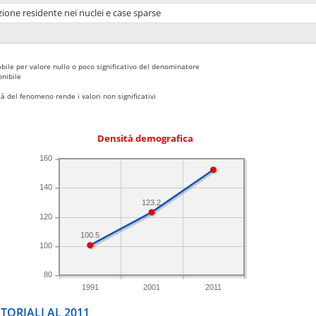
ione residente nei nuclei e case sparse
bile per valore nullo o poco significativo del denominatore
nibile
 del fenomeno rende i valori non significativi
Densità demografica
160
140
123.2
120
100.5
100
80
1991
2001
2011
TORIALI AL 2011