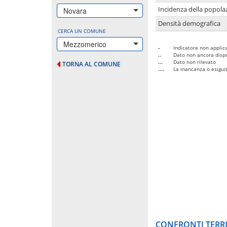
Incidenza della popolaz
Novara
Densità demografica
CERCA UN COMUNE
Mezzomerico
-
Indicatore non applica
..
Dato non ancora dispo
...
Dato non rilevato
TORNA AL COMUNE
....
La mancanza o esiguità
CONFRONTI TERRI