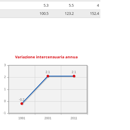
5.3
5.5
4
100.5
123.2
152.4
Variazione intercensuaria annua
3
2.1
2.1
2
1
-0.2
0
-1
1991
2001
2011