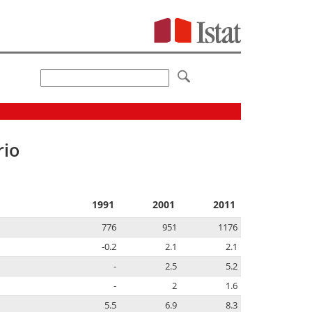
rio
1991
2001
2011
776
951
1176
-0.2
2.1
2.1
-
2.5
5.2
-
2
1.6
5.5
6.9
8.3