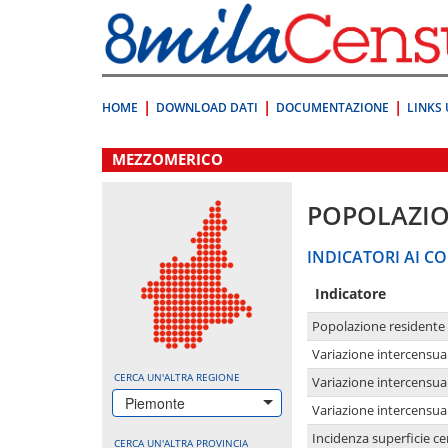
Vai
direttamente
a:
Contenuto
Ricerca
HOME
DOWNLOAD DATI
DOCUMENTAZIONE
LINKS 
.
MEZZOMERICO
POPOLAZI
INDICATORI AI CO
Indicatore
Popolazione residente
Variazione intercensua
CERCA UN'ALTRA REGIONE
Variazione intercensua
Piemonte
Variazione intercensua
Incidenza superficie cen
CERCA UN'ALTRA PROVINCIA