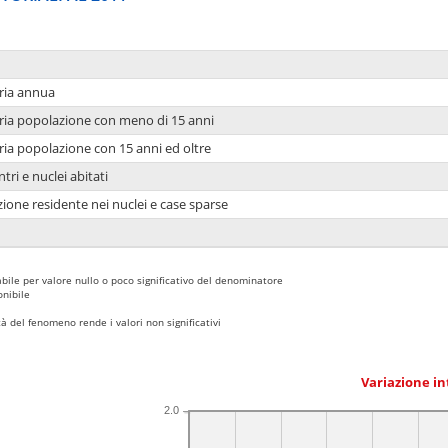
ria annua
ria popolazione con meno di 15 anni
ria popolazione con 15 anni ed oltre
tri e nuclei abitati
ione residente nei nuclei e case sparse
bile per valore nullo o poco significativo del denominatore
nibile
 del fenomeno rende i valori non significativi
Variazione i
2.0