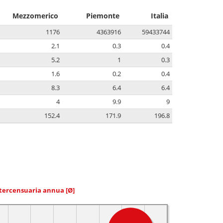
Mezzomerico
Piemonte
Italia
1176
4363916
59433744
2.1
0.3
0.4
5.2
1
0.3
1.6
0.2
0.4
8.3
6.4
6.4
4
9.9
9
152.4
171.9
196.8
ntercensuaria annua
[Ø]