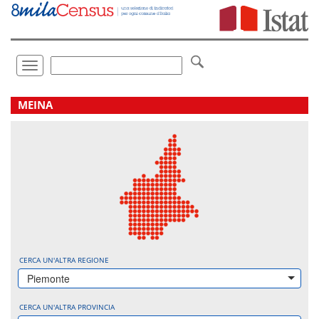
Vai
direttamente
a:
Contenuto
Ricerca
Toggle
navigation
.
MEINA
CERCA UN'ALTRA REGIONE
Piemonte
CERCA UN'ALTRA PROVINCIA