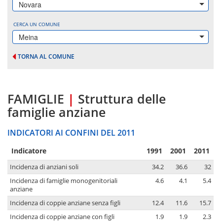
Novara
CERCA UN COMUNE
Meina
TORNA AL COMUNE
FAMIGLIE
|
Struttura delle
famiglie anziane
INDICATORI AI CONFINI DEL 2011
Indicatore
1991
2001
2011
Incidenza di anziani soli
34.2
36.6
32
Incidenza di famiglie monogenitoriali
4.6
4.1
5.4
anziane
Incidenza di coppie anziane senza figli
12.4
11.6
15.7
Incidenza di coppie anziane con figli
1.9
1.9
2.3