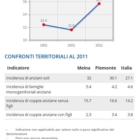
16
14
12.4
11.6
12
10
1991
2001
2011
CONFRONTI TERRITORIALI AL 2011
Indicatore
Meina
Piemonte
Italia
Incidenza di anziani soli
32
30.1
27.1
Incidenza di famiglie
5.4
4.2
4.6
monogenitoriali anziane
Incidenza di coppie anziane senza
15.7
16.6
14.2
figli
Incidenza di coppie anziane con figli
2.3
3.4
3.8
-
Indicatore non applicabile per valore nullo o poco significativo del
denominatore
..
Dato non ancora disponibile