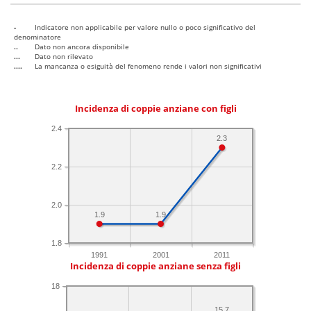
-
Indicatore non applicabile per valore nullo o poco significativo del
denominatore
..
Dato non ancora disponibile
...
Dato non rilevato
....
La mancanza o esiguità del fenomeno rende i valori non significativi
Incidenza di coppie anziane con figli
2.4
2.3
2.2
2.0
1.9
1.9
1.8
1991
2001
2011
Incidenza di coppie anziane senza figli
18
15.7