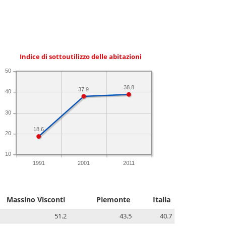
Indice di sottoutilizzo delle abitazioni
50
38.8
37.9
40
30
18.6
20
10
1991
2001
2011
Massino Visconti
Piemonte
Italia
51.2
43.5
40.7