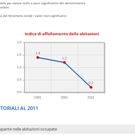
bile per valore nullo o poco significativo del denominatore
nibile
 del fenomeno rende i valori non significativi
Indice di affollamento delle abitazioni
2.0
1.4
1.5
1.2
1.0
0.5
0.2
0.0
1991
2001
2011
TORIALI AL 2011
upante nelle abitazioni occupate