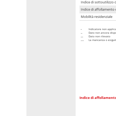
Indice di sottoutilizzo 
Indice di affollamento 
Mobilità residenziale
-
Indicatore non applica
..
Dato non ancora dispo
...
Dato non rilevato
....
La mancanza o esiguità
Indice di affollamento