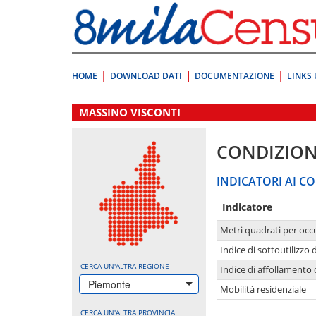
Vai
direttamente
a:
Contenuto
Ricerca
HOME
DOWNLOAD DATI
DOCUMENTAZIONE
LINKS 
.
MASSINO VISCONTI
CONDIZION
INDICATORI AI CO
Indicatore
Metri quadrati per occ
Indice di sottoutilizzo 
CERCA UN'ALTRA REGIONE
Indice di affollamento 
Piemonte
Mobilità residenziale
CERCA UN'ALTRA PROVINCIA