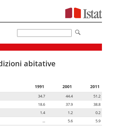
izioni abitative
1991
2001
2011
34.7
44.4
51.2
18.6
37.9
38.8
1.4
1.2
0.2
...
5.6
5.9