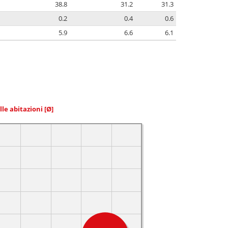
38.8
31.2
31.3
0.2
0.4
0.6
5.9
6.6
6.1
elle abitazioni
[Ø]