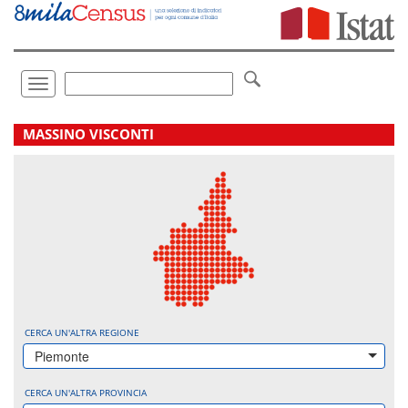
Vai
direttamente
a:
Contenuto
Ricerca
Toggle
navigation
.
MASSINO VISCONTI
CERCA UN'ALTRA REGIONE
Piemonte
CERCA UN'ALTRA PROVINCIA