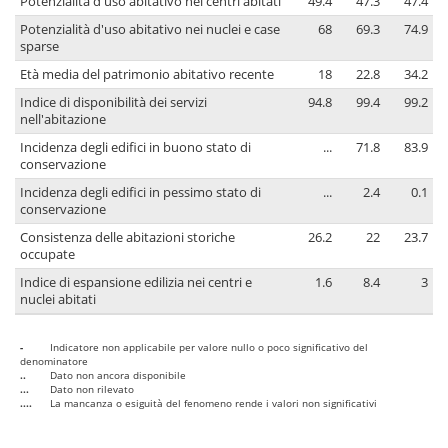
Potenzialità d'uso abitativo nei centri abitati
49.4
47.3
47.4
Potenzialità d'uso abitativo nei nuclei e case
68
69.3
74.9
sparse
Età media del patrimonio abitativo recente
18
22.8
34.2
Indice di disponibilità dei servizi
94.8
99.4
99.2
nell'abitazione
Incidenza degli edifici in buono stato di
...
71.8
83.9
conservazione
Incidenza degli edifici in pessimo stato di
...
2.4
0.1
conservazione
Consistenza delle abitazioni storiche
26.2
22
23.7
occupate
Indice di espansione edilizia nei centri e
1.6
8.4
3
nuclei abitati
-
Indicatore non applicabile per valore nullo o poco significativo del
denominatore
..
Dato non ancora disponibile
...
Dato non rilevato
....
La mancanza o esiguità del fenomeno rende i valori non significativi