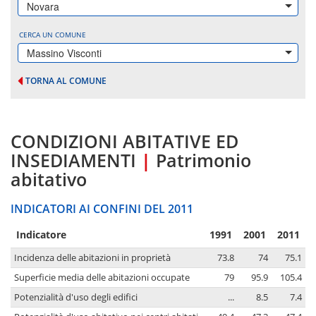
Novara
CERCA UN COMUNE
Massino Visconti
TORNA AL COMUNE
CONDIZIONI ABITATIVE ED
INSEDIAMENTI
|
Patrimonio
abitativo
INDICATORI AI CONFINI DEL 2011
Indicatore
1991
2001
2011
Incidenza delle abitazioni in proprietà
73.8
74
75.1
Superficie media delle abitazioni occupate
79
95.9
105.4
Potenzialità d'uso degli edifici
...
8.5
7.4