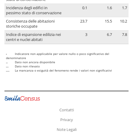
Incidenza degli edifici in
0.1
1.6
1.7
pessimo stato di conservazione
Consistenza delle abitazioni
23.7
15.5
10.2
storiche occupate
Indice di espansione edilizia nei
3
6.7
7.8
centri e nuclei abitati
-
Indicatore non applicabile per valore nullo o poco significativo del
denominatore
..
Dato non ancora disponibile
...
Dato non rilevato
....
La mancanza o esiguità del fenomeno rende i valori non significativi
Contatti
Privacy
Note Legali