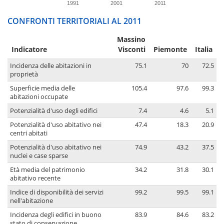
1991
2001
2011
CONFRONTI TERRITORIALI AL 2011
Massino
Indicatore
Visconti
Piemonte
Italia
Incidenza delle abitazioni in
75.1
70
72.5
proprietà
Superficie media delle
105.4
97.6
99.3
abitazioni occupate
Potenzialità d'uso degli edifici
7.4
4.6
5.1
Potenzialità d'uso abitativo nei
47.4
18.3
20.9
centri abitati
Potenzialità d'uso abitativo nei
74.9
43.2
37.5
nuclei e case sparse
Età media del patrimonio
34.2
31.8
30.1
abitativo recente
Indice di disponibilità dei servizi
99.2
99.5
99.1
nell'abitazione
Incidenza degli edifici in buono
83.9
84.6
83.2
stato di conservazione