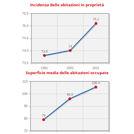
Incidenza delle abitazioni in proprietà
75.5
75.1
75.0
74.5
74
74.0
73.8
73.5
1991
2001
2011
Superficie media delle abitazioni occupate
110
105.4
100
95.9
90
79
80
70