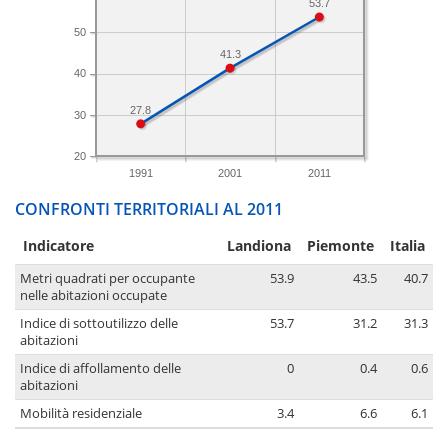
53.7
50
41.3
40
27.8
30
20
1991
2001
2011
CONFRONTI TERRITORIALI AL 2011
Indicatore
Landiona
Piemonte
Italia
Metri quadrati per occupante
53.9
43.5
40.7
nelle abitazioni occupate
Indice di sottoutilizzo delle
53.7
31.2
31.3
abitazioni
Indice di affollamento delle
0
0.4
0.6
abitazioni
Mobilità residenziale
3.4
6.6
6.1