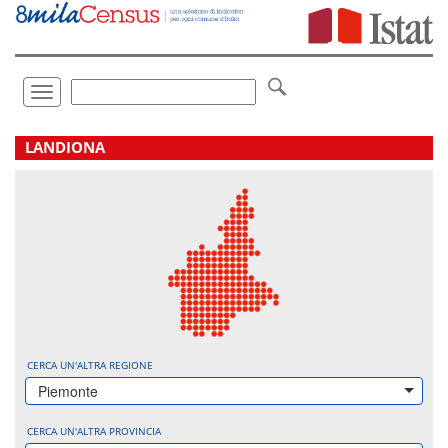
Vai
direttamente
a:
Contenuto
Ricerca
Toggle
navigation
.
LANDIONA
CERCA UN'ALTRA REGIONE
Piemonte
CERCA UN'ALTRA PROVINCIA