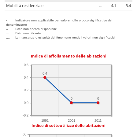
Mobilità residenziale
...
4.1
3.4
-
Indicatore non applicabile per valore nullo o poco significativo del
denominatore
..
Dato non ancora disponibile
...
Dato non rilevato
....
La mancanza o esiguità del fenomeno rende i valori non significativi
Indice di affollamento delle abitazioni
0.6
0.4
0.4
0.2
0
0
0.0
-0.2
1991
2001
2011
Indice di sottoutilizzo delle abitazioni
60