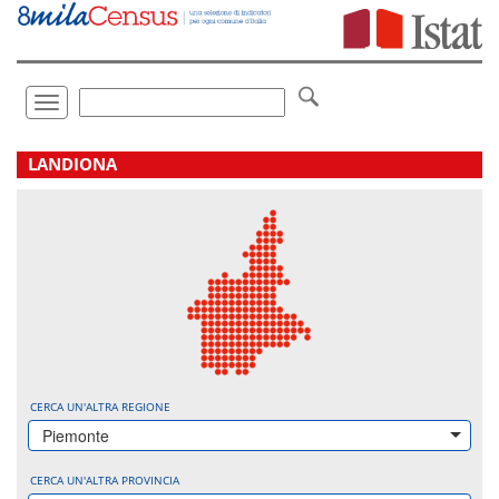
Vai
direttamente
a:
Contenuto
Ricerca
Toggle
navigation
.
LANDIONA
CERCA UN'ALTRA REGIONE
Piemonte
CERCA UN'ALTRA PROVINCIA