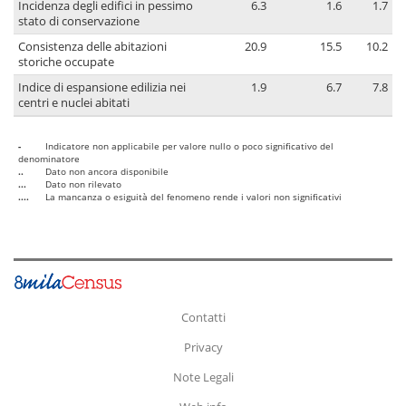
Incidenza degli edifici in pessimo
6.3
1.6
1.7
stato di conservazione
Consistenza delle abitazioni
20.9
15.5
10.2
storiche occupate
Indice di espansione edilizia nei
1.9
6.7
7.8
centri e nuclei abitati
-
Indicatore non applicabile per valore nullo o poco significativo del
denominatore
..
Dato non ancora disponibile
...
Dato non rilevato
....
La mancanza o esiguità del fenomeno rende i valori non significativi
Contatti
Privacy
Note Legali