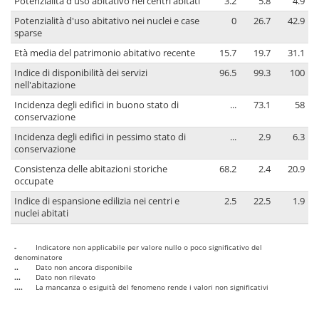
Potenzialità d'uso abitativo nei centri abitati
3.2
5.8
4.9
Potenzialità d'uso abitativo nei nuclei e case
0
26.7
42.9
sparse
Età media del patrimonio abitativo recente
15.7
19.7
31.1
Indice di disponibilità dei servizi
96.5
99.3
100
nell'abitazione
Incidenza degli edifici in buono stato di
...
73.1
58
conservazione
Incidenza degli edifici in pessimo stato di
...
2.9
6.3
conservazione
Consistenza delle abitazioni storiche
68.2
2.4
20.9
occupate
Indice di espansione edilizia nei centri e
2.5
22.5
1.9
nuclei abitati
-
Indicatore non applicabile per valore nullo o poco significativo del
denominatore
..
Dato non ancora disponibile
...
Dato non rilevato
....
La mancanza o esiguità del fenomeno rende i valori non significativi