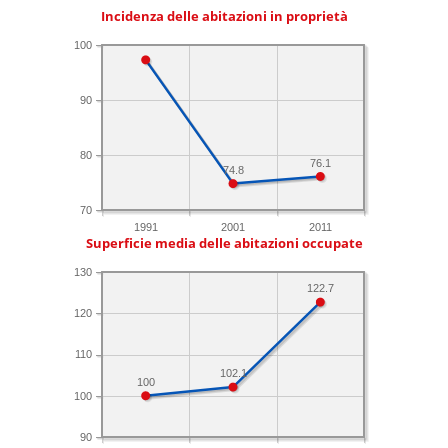
Incidenza delle abitazioni in proprietà
100
90
80
76.1
74.8
70
1991
2001
2011
Superficie media delle abitazioni occupate
130
122.7
120
110
102.1
100
100
90