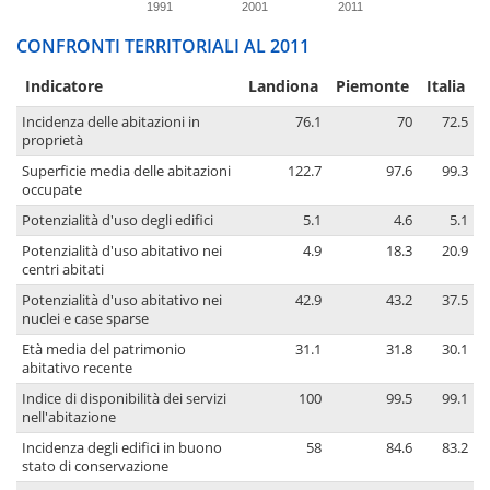
1991
2001
2011
CONFRONTI TERRITORIALI AL 2011
Indicatore
Landiona
Piemonte
Italia
Incidenza delle abitazioni in
76.1
70
72.5
proprietà
Superficie media delle abitazioni
122.7
97.6
99.3
occupate
Potenzialità d'uso degli edifici
5.1
4.6
5.1
Potenzialità d'uso abitativo nei
4.9
18.3
20.9
centri abitati
Potenzialità d'uso abitativo nei
42.9
43.2
37.5
nuclei e case sparse
Età media del patrimonio
31.1
31.8
30.1
abitativo recente
Indice di disponibilità dei servizi
100
99.5
99.1
nell'abitazione
Incidenza degli edifici in buono
58
84.6
83.2
stato di conservazione