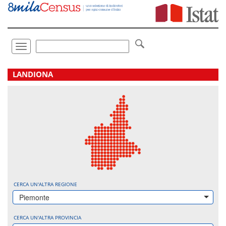
Vai
direttamente
a:
Contenuto
Ricerca
Toggle
navigation
.
LANDIONA
CERCA UN'ALTRA REGIONE
Piemonte
CERCA UN'ALTRA PROVINCIA