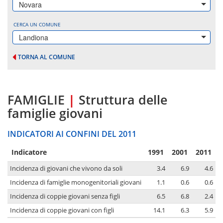
Novara
CERCA UN COMUNE
Landiona
TORNA AL COMUNE
FAMIGLIE
|
Struttura delle
famiglie giovani
INDICATORI AI CONFINI DEL 2011
Indicatore
1991
2001
2011
Incidenza di giovani che vivono da soli
3.4
6.9
4.6
Incidenza di famiglie monogenitoriali giovani
1.1
0.6
0.6
Incidenza di coppie giovani senza figli
6.5
6.8
2.4
Incidenza di coppie giovani con figli
14.1
6.3
5.9