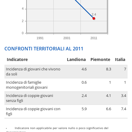
4
2.4
2
0
1991
2001
2011
CONFRONTI TERRITORIALI AL 2011
Indicatore
Landiona
Piemonte
Italia
Incidenza di giovani che vivono
4.6
8.3
7
da soli
Incidenza di famiglie
0.6
1
1
monogenitoriali giovani
Incidenza di coppie giovani
2.4
4.1
3.4
senza figli
Incidenza di coppie giovani con
5.9
6.6
7.4
figli
-
Indicatore non applicabile per valore nullo o poco significativo del