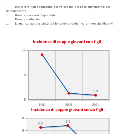
-
Indicatore non applicabile per valore nullo o poco significativo del
denominatore
..
Dato non ancora disponibile
...
Dato non rilevato
....
La mancanza o esiguità del fenomeno rende i valori non significativi
Incidenza di coppie giovani con figli
15
10
6.3
5.9
5
1991
2001
2011
Incidenza di coppie giovani senza figli
8
6.8
6.5
6