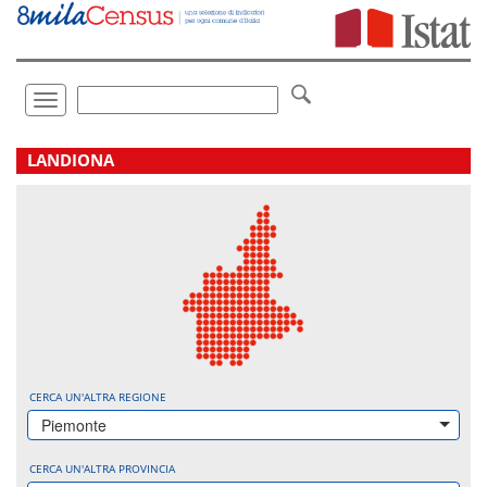
Vai
direttamente
a:
Contenuto
Ricerca
Toggle
navigation
.
LANDIONA
CERCA UN'ALTRA REGIONE
Piemonte
CERCA UN'ALTRA PROVINCIA