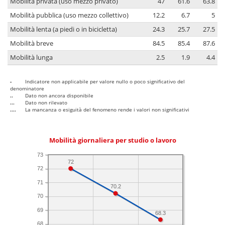
Mobilità privata (uso mezzo privato)
47
61.6
63.8
Mobilità pubblica (uso mezzo collettivo)
12.2
6.7
5
Mobilità lenta (a piedi o in bicicletta)
24.3
25.7
27.5
Mobilità breve
84.5
85.4
87.6
Mobilità lunga
2.5
1.9
4.4
-
Indicatore non applicabile per valore nullo o poco significativo del
denominatore
..
Dato non ancora disponibile
...
Dato non rilevato
....
La mancanza o esiguità del fenomeno rende i valori non significativi
Mobilità giornaliera per studio o lavoro
73
72
72
71
70.2
70
69
68.3
68