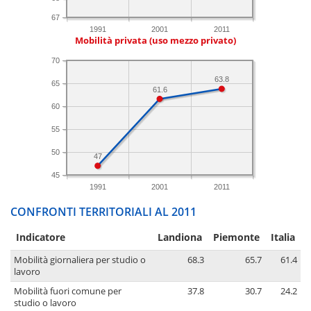
67
1991
2001
2011
Mobilità privata (uso mezzo privato)
70
63.8
65
61.6
60
55
50
47
45
1991
2001
2011
CONFRONTI TERRITORIALI AL 2011
Indicatore
Landiona
Piemonte
Italia
Mobilità giornaliera per studio o
68.3
65.7
61.4
lavoro
Mobilità fuori comune per
37.8
30.7
24.2
studio o lavoro