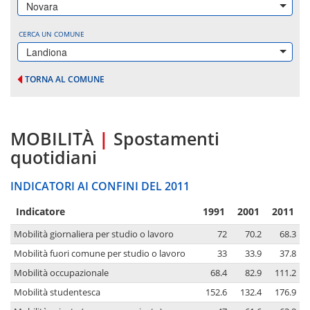
Novara
CERCA UN COMUNE
Landiona
TORNA AL COMUNE
MOBILITÀ
|
Spostamenti
quotidiani
INDICATORI AI CONFINI DEL 2011
Indicatore
1991
2001
2011
Mobilità giornaliera per studio o lavoro
72
70.2
68.3
Mobilità fuori comune per studio o lavoro
33
33.9
37.8
Mobilità occupazionale
68.4
82.9
111.2
Mobilità studentesca
152.6
132.4
176.9