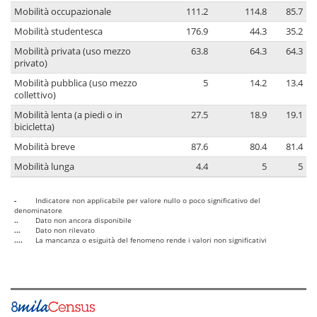
Mobilità occupazionale
111.2
114.8
85.7
Mobilità studentesca
176.9
44.3
35.2
Mobilità privata (uso mezzo
63.8
64.3
64.3
privato)
Mobilità pubblica (uso mezzo
5
14.2
13.4
collettivo)
Mobilità lenta (a piedi o in
27.5
18.9
19.1
bicicletta)
Mobilità breve
87.6
80.4
81.4
Mobilità lunga
4.4
5
5
-
Indicatore non applicabile per valore nullo o poco significativo del
denominatore
..
Dato non ancora disponibile
...
Dato non rilevato
....
La mancanza o esiguità del fenomeno rende i valori non significativi