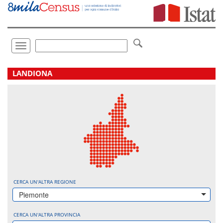
Vai
direttamente
a:
Contenuto
Ricerca
Toggle
navigation
.
LANDIONA
CERCA UN'ALTRA REGIONE
Piemonte
CERCA UN'ALTRA PROVINCIA