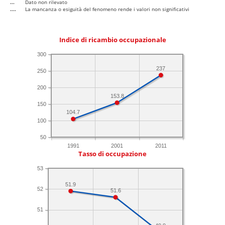
...
Dato non rilevato
....
La mancanza o esiguità del fenomeno rende i valori non significativi
Indice di ricambio occupazionale
300
237
250
200
153.8
150
104.7
100
50
1991
2001
2011
Tasso di occupazione
53
51.9
52
51.6
51