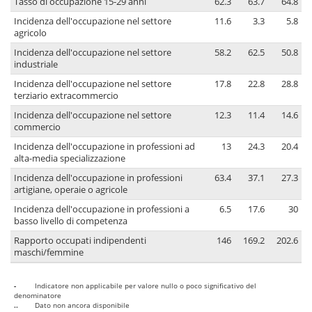
Tasso di occupazione 15-29 anni
62.3
63.7
64.8
Incidenza dell'occupazione nel settore
11.6
3.3
5.8
agricolo
Incidenza dell'occupazione nel settore
58.2
62.5
50.8
industriale
Incidenza dell'occupazione nel settore
17.8
22.8
28.8
terziario extracommercio
Incidenza dell'occupazione nel settore
12.3
11.4
14.6
commercio
Incidenza dell'occupazione in professioni ad
13
24.3
20.4
alta-media specializzazione
Incidenza dell'occupazione in professioni
63.4
37.1
27.3
artigiane, operaie o agricole
Incidenza dell'occupazione in professioni a
6.5
17.6
30
basso livello di competenza
Rapporto occupati indipendenti
146
169.2
202.6
maschi/femmine
-
Indicatore non applicabile per valore nullo o poco significativo del
denominatore
..
Dato non ancora disponibile