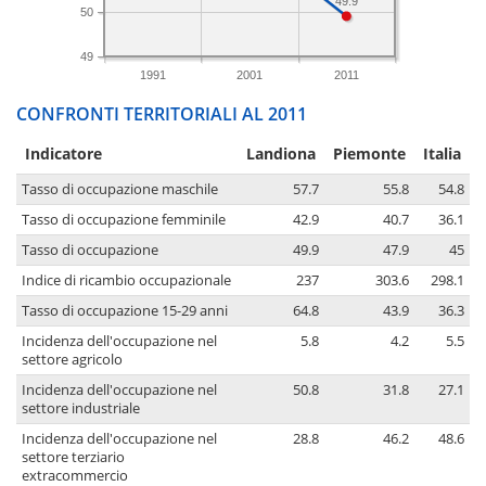
49.9
50
49
1991
2001
2011
CONFRONTI TERRITORIALI AL 2011
Indicatore
Landiona
Piemonte
Italia
Tasso di occupazione maschile
57.7
55.8
54.8
Tasso di occupazione femminile
42.9
40.7
36.1
Tasso di occupazione
49.9
47.9
45
Indice di ricambio occupazionale
237
303.6
298.1
Tasso di occupazione 15-29 anni
64.8
43.9
36.3
Incidenza dell'occupazione nel
5.8
4.2
5.5
settore agricolo
Incidenza dell'occupazione nel
50.8
31.8
27.1
settore industriale
Incidenza dell'occupazione nel
28.8
46.2
48.6
settore terziario
extracommercio