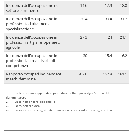
Incidenza dell'occupazione nel
14.6
17.9
18.8
settore commercio
Incidenza dell'occupazione in
20.4
30.4
31.7
professioni ad alta-media
specializzazione
Incidenza dell'occupazione in
27.3
24
21.1
professioni artigiane, operaie o
agricole
Incidenza dell'occupazione in
30
15.4
16.2
professioni a basso livello di
competenza
Rapporto occupati indipendenti
202.6
162.8
161.1
maschi/femmine
-
Indicatore non applicabile per valore nullo o poco significativo del
denominatore
..
Dato non ancora disponibile
...
Dato non rilevato
....
La mancanza o esiguità del fenomeno rende i valori non significativi