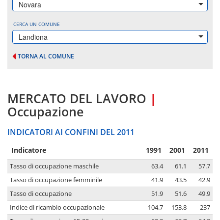
Novara
CERCA UN COMUNE
Landiona
TORNA AL COMUNE
MERCATO DEL LAVORO
|
Occupazione
INDICATORI AI CONFINI DEL 2011
Indicatore
1991
2001
2011
Tasso di occupazione maschile
63.4
61.1
57.7
Tasso di occupazione femminile
41.9
43.5
42.9
Tasso di occupazione
51.9
51.6
49.9
Indice di ricambio occupazionale
104.7
153.8
237