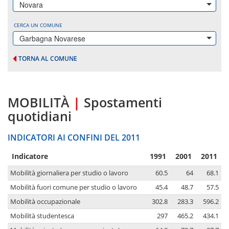
Novara
CERCA UN COMUNE
Garbagna Novarese
TORNA AL COMUNE
MOBILITÀ
|
Spostamenti
quotidiani
INDICATORI AI CONFINI DEL 2011
Indicatore
1991
2001
2011
Mobilità giornaliera per studio o lavoro
60.5
64
68.1
Mobilità fuori comune per studio o lavoro
45.4
48.7
57.5
Mobilità occupazionale
302.8
283.3
596.2
Mobilità studentesca
297
465.2
434.1