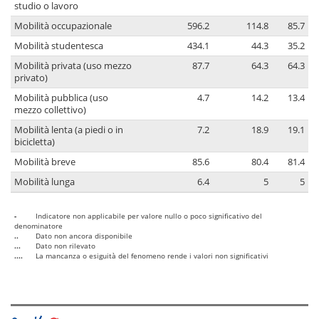
studio o lavoro
Mobilità occupazionale
596.2
114.8
85.7
Mobilità studentesca
434.1
44.3
35.2
Mobilità privata (uso mezzo
87.7
64.3
64.3
privato)
Mobilità pubblica (uso
4.7
14.2
13.4
mezzo collettivo)
Mobilità lenta (a piedi o in
7.2
18.9
19.1
bicicletta)
Mobilità breve
85.6
80.4
81.4
Mobilità lunga
6.4
5
5
-
Indicatore non applicabile per valore nullo o poco significativo del
denominatore
..
Dato non ancora disponibile
...
Dato non rilevato
....
La mancanza o esiguità del fenomeno rende i valori non significativi