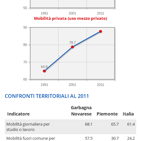
55
1991
2001
2011
Mobilità privata (uso mezzo privato)
90
78.7
80
70
64.8
60
1991
2001
2011
CONFRONTI TERRITORIALI AL 2011
Garbagna
Indicatore
Novarese
Piemonte
Italia
Mobilità giornaliera per
68.1
65.7
61.4
studio o lavoro
Mobilità fuori comune per
57.5
30.7
24.2