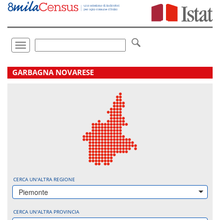
Vai
direttamente
a:
Contenuto
Ricerca
Toggle
navigation
.
GARBAGNA NOVARESE
CERCA UN'ALTRA REGIONE
Piemonte
CERCA UN'ALTRA PROVINCIA