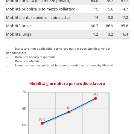
Mobilità privata (uso mezzo privato)
64.8
78.7
87.7
Mobilità pubblica (uso mezzo collettivo)
15
5.6
4.7
Mobilità lenta (a piedi o in bicicletta)
14
8.8
7.2
Mobilità breve
90.7
86.9
85.6
Mobilità lunga
1.2
3.2
6.4
-
Indicatore non applicabile per valore nullo o poco significativo del
denominatore
..
Dato non ancora disponibile
...
Dato non rilevato
....
La mancanza o esiguità del fenomeno rende i valori non significativi
Mobilità giornaliera per studio o lavoro
70
68.1
64
65
60.5
60