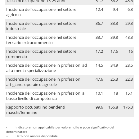
Tasso di occupazione 15-29 anni
51.7
56.2
45.8
Incidenza dell'occupazione nel settore
12.4
9.4
6.3
agricolo
Incidenza dell'occupazione nel settore
36.7
33.3
29.3
industriale
Incidenza dell'occupazione nel settore
33.7
39.8
48.3
terziario extracommercio
Incidenza dell'occupazione nel settore
17.2
17.6
16
commercio
Incidenza dell'occupazione in professioni ad
14.5
34.9
28.5
alta-media specializzazione
Incidenza dell'occupazione in professioni
47.6
25.3
22.3
artigiane, operaie o agricole
Incidenza dell'occupazione in professioni a
10.1
18
15.1
basso livello di competenza
Rapporto occupati indipendenti
99.6
156.8
176.3
maschi/femmine
-
Indicatore non applicabile per valore nullo o poco significativo del
denominatore
..
Dato non ancora disponibile