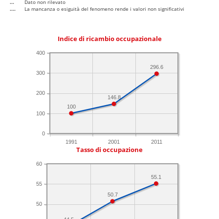
...
Dato non rilevato
....
La mancanza o esiguità del fenomeno rende i valori non significativi
Indice di ricambio occupazionale
400
296.6
300
200
146.8
100
100
0
1991
2001
2011
Tasso di occupazione
60
55.1
55
50.7
50