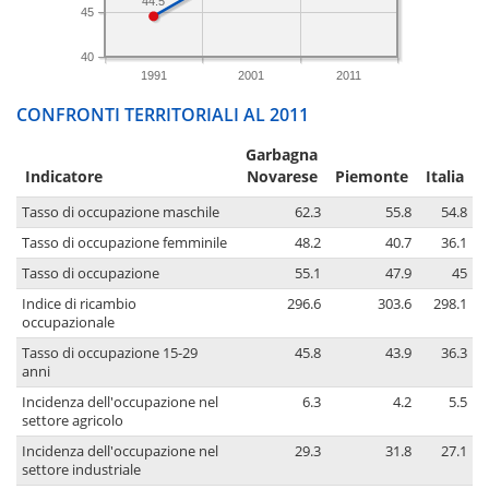
44.5
45
40
1991
2001
2011
CONFRONTI TERRITORIALI AL 2011
Garbagna
Indicatore
Novarese
Piemonte
Italia
Tasso di occupazione maschile
62.3
55.8
54.8
Tasso di occupazione femminile
48.2
40.7
36.1
Tasso di occupazione
55.1
47.9
45
Indice di ricambio
296.6
303.6
298.1
occupazionale
Tasso di occupazione 15-29
45.8
43.9
36.3
anni
Incidenza dell'occupazione nel
6.3
4.2
5.5
settore agricolo
Incidenza dell'occupazione nel
29.3
31.8
27.1
settore industriale