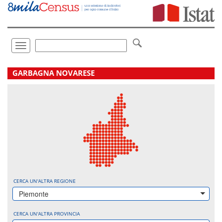
Vai
direttamente
a:
Contenuto
Ricerca
Toggle
navigation
.
GARBAGNA NOVARESE
CERCA UN'ALTRA REGIONE
Piemonte
CERCA UN'ALTRA PROVINCIA