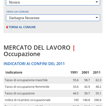
Novara
CERCA UN COMUNE
Garbagna Novarese
TORNA AL COMUNE
MERCATO DEL LAVORO
|
Occupazione
INDICATORI AI CONFINI DEL 2011
Indicatore
1991
2001
2011
Tasso di occupazione maschile
55.6
58.7
62.3
Tasso di occupazione femminile
33.6
42.9
48.2
Tasso di occupazione
44.5
50.7
55.1
Indice di ricambio occupazionale
100
146.8
296.6