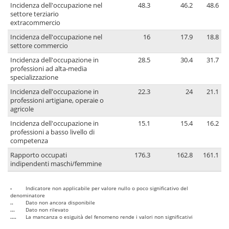
Incidenza dell'occupazione nel
48.3
46.2
48.6
settore terziario
extracommercio
Incidenza dell'occupazione nel
16
17.9
18.8
settore commercio
Incidenza dell'occupazione in
28.5
30.4
31.7
professioni ad alta-media
specializzazione
Incidenza dell'occupazione in
22.3
24
21.1
professioni artigiane, operaie o
agricole
Incidenza dell'occupazione in
15.1
15.4
16.2
professioni a basso livello di
competenza
Rapporto occupati
176.3
162.8
161.1
indipendenti maschi/femmine
-
Indicatore non applicabile per valore nullo o poco significativo del
denominatore
..
Dato non ancora disponibile
...
Dato non rilevato
....
La mancanza o esiguità del fenomeno rende i valori non significativi